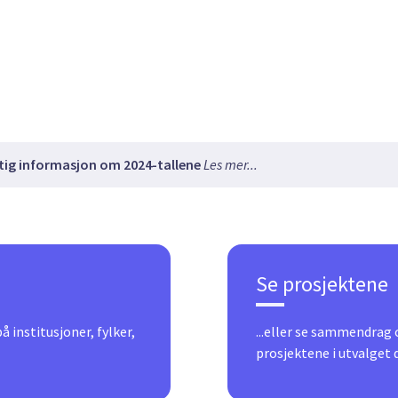
tig informasjon om 2024-tallene
Les mer...
Se prosjektene
 institusjoner, fylker,
...eller se sammendrag
prosjektene i utvalget 