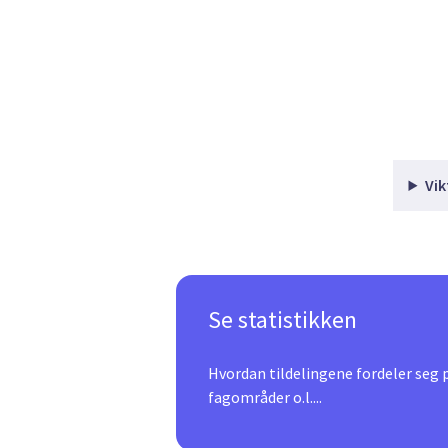
Vik
Se statistikken
Hvordan tildelingene fordeler seg på
fagområder o.l....