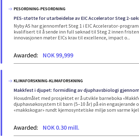
PESORDNING-PESORDNING
PES-støtte for utarbeidelse av EIC Accelerator Steg 2-sø
Nyby AS har gjennomført Steg 1 i EIC Accelerator-prog
kvalifisert til å sende inn full søknad til Steg 2 innen frist
innovasjonen møter EICs krav til excellence, impact o...
Awarded:
NOK 99,999
KLIMAFORSKNING-KLIMAFORSKNING
Makkfest i djupet: formidling av djuphavsbiologi gjennom 
Hovudmålet med prosjektet er å utvikle barneboka «Makkfe
djuphavsøkosystem til barn (5–10 år) på ein engasjerande 
«makkskogar» rundt kjemosyntetiske miljø som varme kjelde
Awarded:
NOK 0.30 mill.