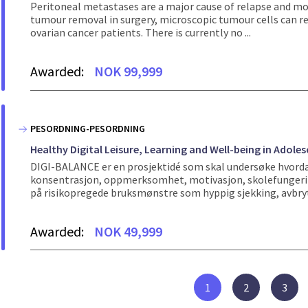
Peritoneal metastases are a major cause of relapse and mor
tumour removal in surgery, microscopic tumour cells can rem
ovarian cancer patients. There is currently no ...
Awarded:
NOK 99,999
PESORDNING-PESORDNING
Healthy Digital Leisure, Learning and Well-being in Adol
DIGI-BALANCE er en prosjektidé som skal undersøke hvordan 
konsentrasjon, oppmerksomhet, motivasjon, skolefungering
på risikopregede bruksmønstre som hyppig sjekking, avbryt
Awarded:
NOK 49,999
1
2
3