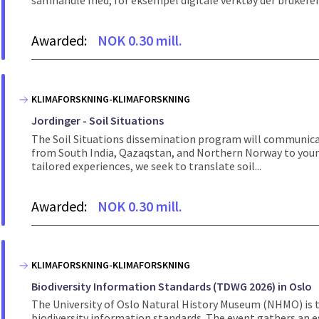
samhandle med, for eksempel digitale verktøy der brukeren
Awarded:
NOK 0.30 mill.
KLIMAFORSKNING-KLIMAFORSKNING
Jordinger - Soil Situations
The Soil Situations dissemination program will communicat
from South India, Qazaqstan, and Northern Norway to young
tailored experiences, we seek to translate soil...
Awarded:
NOK 0.30 mill.
KLIMAFORSKNING-KLIMAFORSKNING
Biodiversity Information Standards (TDWG 2026) in Oslo
The University of Oslo Natural History Museum (NHMO) is t
biodiversity information standards. The event gathers an e