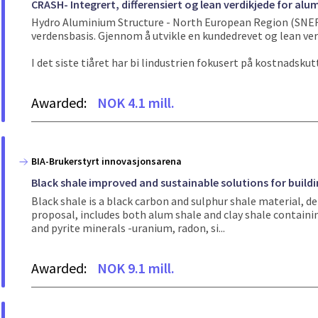
CRASH- Integrert, differensiert og lean verdikjede for alu
Hydro Aluminium Structure - North European Region (SNER) e
verdensbasis. Gjennom å utvikle en kundedrevet og lean verd
I det siste tiåret har bi lindustrien fokusert på kostnadskutt
Awarded:
NOK 4.1 mill.
BIA-Brukerstyrt innovasjonsarena
Black shale improved and sustainable solutions for buildi
Black shale is a black carbon and sulphur shale material, de
proposal, includes both alum shale and clay shale containin
and pyrite minerals -uranium, radon, si...
Awarded:
NOK 9.1 mill.