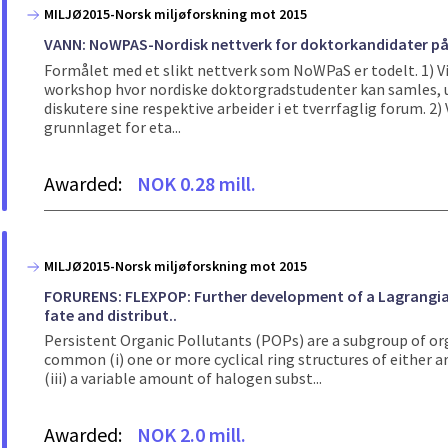
MILJØ2015-Norsk miljøforskning mot 2015
VANN: NoWPAS-Nordisk nettverk for doktorkandidater på
Formålet med et slikt nettverk som NoWPaS er todelt. 1) Vi
workshop hvor nordiske doktorgradstudenter kan samles, u
diskutere sine respektive arbeider i et tverrfaglig forum. 2) 
grunnlaget for eta...
Awarded:
NOK 0.28 mill.
MILJØ2015-Norsk miljøforskning mot 2015
FORURENS: FLEXPOP: Further development of a Lagrangian
fate and distribut..
Persistent Organic Pollutants (POPs) are a subgroup of or
common (i) one or more cyclical ring structures of either ar
(iii) a variable amount of halogen subst...
Awarded:
NOK 2.0 mill.