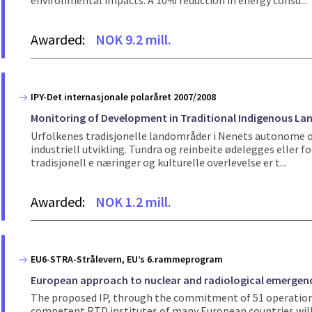
environmental impacts. A 10% reduction in energy consu...
Awarded:
NOK 9.2 mill.
IPY-Det internasjonale polaråret 2007/2008
Monitoring of Development in Traditional Indigenous L
Urfolkenes tradisjonelle landområder i Nenets autonome 
industriell utvikling. Tundra og reinbeite ødelegges eller 
tradisjonell e næringer og kulturelle overlevelse er t...
Awarded:
NOK 1.2 mill.
EU6-STRA-Strålevern, EU’s 6.rammeprogram
European approach to nuclear and radiological emerg
The proposed IP, through the commitment of 51 operatio
competent RTD institutes of many European countries will 