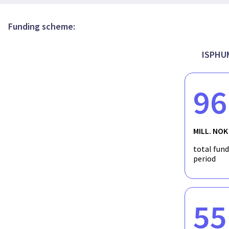
Franske toaletter og Wergelands blomster. En s
utsmykkingssak for Wergelands hus
Funding scheme:
ISPHUM
96
MILL. NOK
total fun
period
55