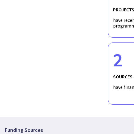
PROJECT
have recei
programm
2
SOURCES
have fina
Funding Sources