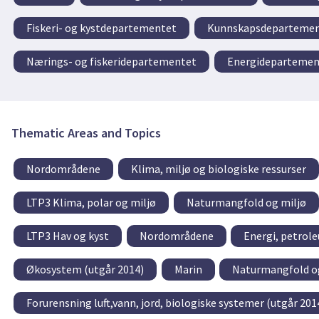
Fiskeri- og kystdepartementet
Kunnskapsdepartement
Nærings- og fiskeridepartementet
Energidepartemen
Thematic Areas and Topics
Nordområdene
Klima, miljø og biologiske ressurser
LTP3 Klima, polar og miljø
Naturmangfold og miljø
LTP3 Hav og kyst
Nordområdene
Energi, petrol
Økosystem (utgår 2014)
Marin
Naturmangfold o
Forurensning luft,vann, jord, biologiske systemer (utgår 201