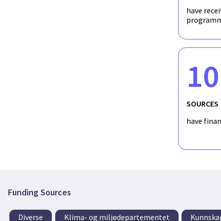
have recei
programm
10
SOURCES
have fina
Funding Sources
Diverse
Klima- og miljødepartementet
Kunnska