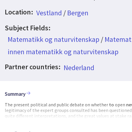
Location:
Vestland
/
Bergen
Subject Fields:
Matematikk og naturvitenskap
/
Matemati
innen matematikk og naturvitenskap
Partner countries:
Nederland
Summary
The present political and public debate on whether
to
open
ne
legitimacy of the expert groups consulted has been questioned
quite different interpretations, and the great values at stake r
societal gains. The complexity of any ecosystem limits the pred
predictable.
To
provide a solid basis
for
decision making, key u