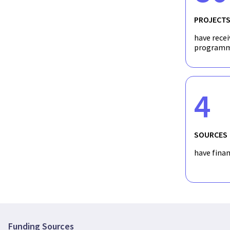
PROJECT
have recei
programm
4
SOURCES
have fina
Funding Sources