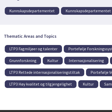
Kunnskapsdepartementet
Kunnskapsdepartementet –
Thematic Areas and Topics
LTP3 Fagmiljøer og talenter
Portefølje Forskningssy
Grunnforskning
Kultur
Internasjonalisering
LTP3 Rettede internasjonaliseringstiltak
Portefølje V
LTP3 Høy kvalitet og tilgjengelighet
Kultur
Samf