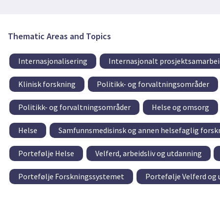
Thematic Areas and Topics
Internasjonalisering
Internasjonalt prosjektsamarbei
Klinisk forskning
Politikk- og forvaltningsområder
Politikk- og forvaltningsområder
Helse og omsorg
Helse
Samfunnsmedisinsk og annen helsefaglig forsk
Portefølje Helse
Velferd, arbeidsliv og utdanning
Portefølje Forskningssystemet
Portefølje Velferd og