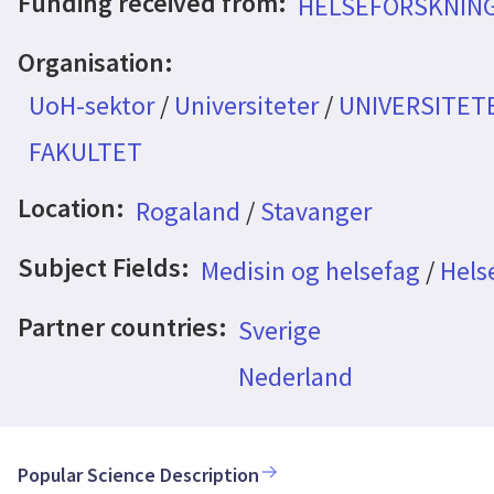
Funding received from:
HELSEFORSKNING-
Organisation:
UoH-sektor
/
Universiteter
/
UNIVERSITET
FAKULTET
Location:
Rogaland
/
Stavanger
Subject Fields:
Medisin og helsefag
/
Hels
Partner countries:
Sverige
Nederland
Popular Science Description