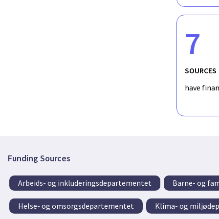
7
SOURCES
have fina
Funding Sources
Arbeids- og inkluderingsdepartementet
Barne- og fa
Helse- og omsorgsdepartementet
Klima- og miljøde