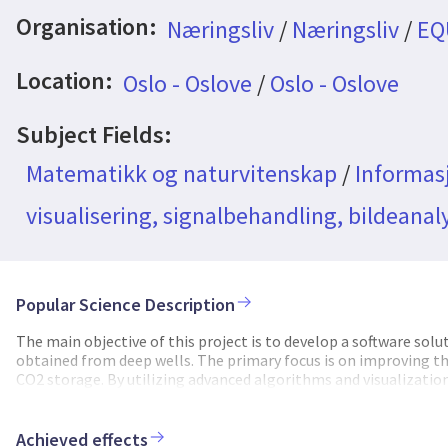
Organisation:
Næringsliv
/
Næringsliv
/
EQ
Location:
Oslo - Oslove
/
Oslo - Oslove
Subject Fields:
Matematikk og naturvitenskap
/
Informas
visualisering, signalbehandling, bildeanal
Popular Science Description
The main objective of this project is to develop a software sol
obtained from deep wells. The primary focus is on improving the 
CO2 storage. By utilizing advanced algorithms and visualization
material or a fluid behind the steel pipe.VRI will present well 
through which gas and oil may leak to the surface. These visua
benefit from the product. The iterative process of algorithm d
Achieved effects