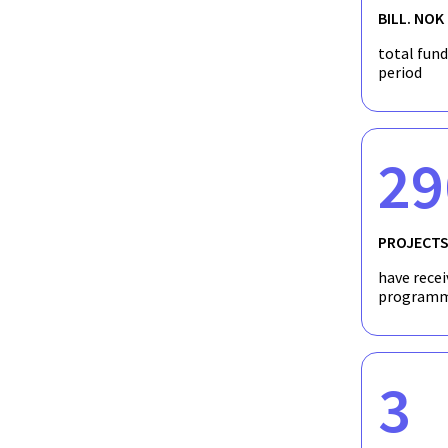
BILL. NOK
total fun
period
29
PROJECT
have recei
programm
3