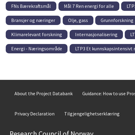
FNs Bærekraftsmål
Mål 7 Ren energi for alle
LTP
Bransjer og næringer
Olje, gass
Grunnforskning
Klimarelevant forskning
Internasjonalisering
LT
Energi - Næringsområde
LTP3 Et kunnskapsintensivt n
About the Project Databank
Guidance: How to use Pr
Privacy Declaration
Tilgjengelighetserklæring
Research Council of Norway