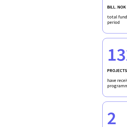
BILL. NOK
total fun
period
13
PROJECT
have recei
programm
2