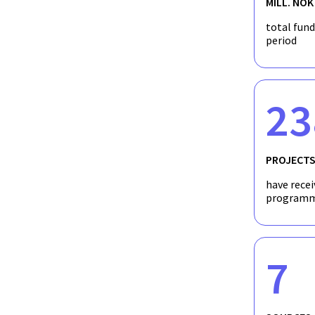
MILL. NOK
total fun
period
23
PROJECT
have recei
programm
7