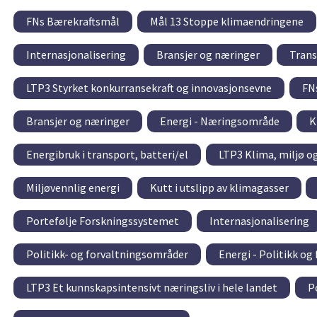
FNs Bærekraftsmål
Mål 13 Stoppe klimaendringene
Internasjonalisering
Bransjer og næringer
Trans
LTP3 Styrket konkurransekraft og innovasjonsevne
FN
Bransjer og næringer
Energi - Næringsområde
K
Energibruk i transport, batteri/el
LTP3 Klima, miljø o
Miljøvennlig energi
Kutt i utslipp av klimagasser
Portefølje Forskningssystemet
Internasjonalisering
Politikk- og forvaltningsområder
Energi - Politikk og
LTP3 Et kunnskapsintensivt næringsliv i hele landet
P