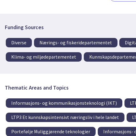
Funding Sources
Diverse
Nærings- og fiskeridepartementet
Digit
Klima- og miljødepartementet
Kunnskapsdeparteme
Thematic Areas and Topics
Informasjons- og kommunikasjonsteknologi (IKT)
LT
LTP3 Et kunnskapsintensivt næringsliv i hele landet
L
Portefølje Muliggjørende teknologier
Informasjons- 