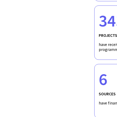
34
Samlet nesten 200 lærere for å lære om kunsti
PROJECT
have recei
programm
6
SOURCES
have fina