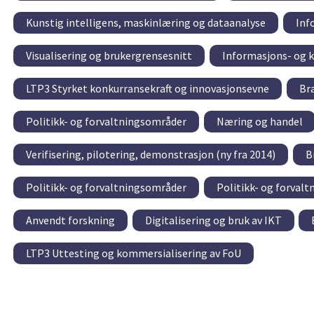
Kunstig intelligens, maskinlæring og dataanalyse
Inf
Visualisering og brukergrensesnitt
Informasjons- og 
LTP3 Styrket konkurransekraft og innovasjonsevne
Br
Politikk- og forvaltningsområder
Næring og handel
Verifisering, pilotering, demonstrasjon (ny fra 2014)
B
Politikk- og forvaltningsområder
Politikk- og forval
Anvendt forskning
Digitalisering og bruk av IKT
LTP3 Uttesting og kommersialisering av FoU