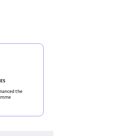
uthentication
rviews (4) refined
ES
inanced the
amme