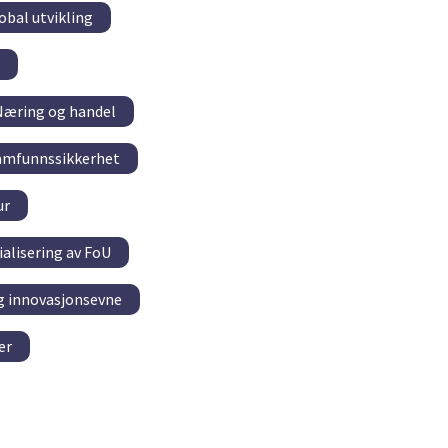
obal utvikling
Næring og handel
amfunnssikkerhet
ur
alisering av FoU
g innovasjonsevne
er