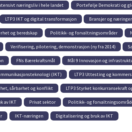
tensivt næringsliv i hele landet
Portefølje Demokrati og gl
LTP3 IKT og digital transformasjon
Bransjer og næringer
rhet og beredskap
Politikk- og forvaltningsområder
Verifisering, pilotering, demonstrasjon (ny fra 2014)
S
on
FNs Bærekraftsmål
Mål 9 Innovasjon og infrastrukt
ommunikasjonsteknologi (IKT)
LTP3 Uttesting og kommersi
et, sårbarhet og konflikt
LTP3 Styrket konkurransekraft o
uk av IKT
Privat sektor
Politikk- og forvaltningsområd
r
IKT-næringen
Digitalisering og bruk av IKT