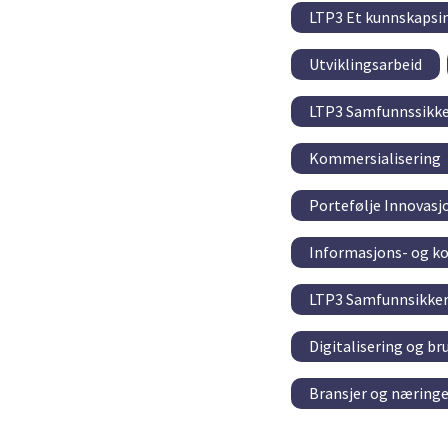
LTP3 Et kunnskapsin
Utviklingsarbeid
LTP3 Samfunnssikke
Kommersialisering
Portefølje Innovasj
Informasjons- og k
LTP3 Samfunnsikkerh
Digitalisering og br
Bransjer og næringe