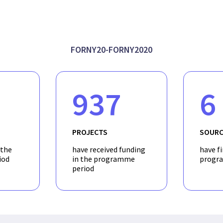
cation process; (3) updated Biofy privacy-preserving biometric a
s design reflecting the feedback from the questionnaire and inte
iofy solution can best address
FORNY20-FORNY2020
937
6
PROJECTS
SOURC
 the
have received funding
have f
iod
in the programme
progr
period