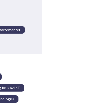
epartementet
g bruk av IKT
knologier