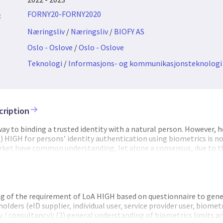
FORNY20-FORNY2020
:
Næringsliv
/
Næringsliv
/
BIOFY AS
Oslo - Oslove
/
Oslo - Oslove
Teknologi
/
Informasjons- og kommunikasjonsteknologi
cription
way to binding a trusted identity with a natural person. However, 
) HIGH for persons’ identity authentication using biometrics is no
rket have common understanding, let alone a consensus, due to the
echnical security and privacy risk, market major players’ technica
 application scenarios. This project aims at improving the mutual
mong the stakeholders in the ways biometrics can be adopted for 
HIGH,(e.g IDPorten) through a series of surveys and discussions. 
a general guideline for creating a Norwegian biometric solutio
ng of the requirement of LoA HIGH based on questionnaire to gene
and used to evaluate a set of market solutions, including the Biof
olders (eID supplier, individual user, service provider user, biomet
on (PPBA) solution for their market potential.
 / consultancy); (2) general understanding of biometrics limits an