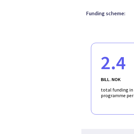
improving the authenti
algorithms and protocol
market gaps that the B
Funding scheme:
2.4
BILL. NOK
total funding in
programme per