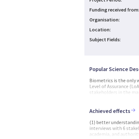
Funding received from
Organisation:
Location:
Subject Fields:
Popular Science Des
Biometrics is the only 
Level of Assurance (LoA
stakeholders in the ma
their interpretation, t
and usability in varied
possibly a consensus a
Achieved effects
meeting the eIDAS LoA 
common understanding, 
(1) better understandi
HIGH will be generated 
interviews with 6 stakeh
biometric authenticati
academia, and authority