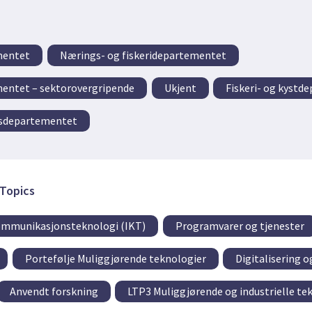
mentet
Nærings- og fiskeridepartementet
entet – sektorovergripende
Ukjent
Fiskeri- og kystd
lsdepartementet
Topics
ommunikasjonsteknologi (IKT)
Programvarer og tjenester
Portefølje Muliggjørende teknologier
Digitalisering o
Anvendt forskning
LTP3 Muliggjørende og industrielle te