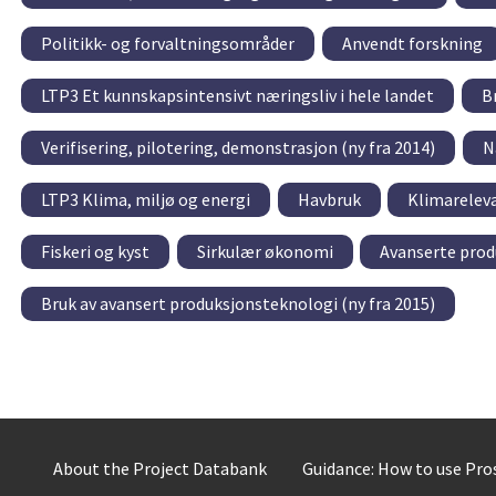
Politikk- og forvaltningsområder
Anvendt forskning
LTP3 Et kunnskapsintensivt næringsliv i hele landet
B
Verifisering, pilotering, demonstrasjon (ny fra 2014)
N
LTP3 Klima, miljø og energi
Havbruk
Klimarelev
Fiskeri og kyst
Sirkulær økonomi
Avanserte prod
Bruk av avansert produksjonsteknologi (ny fra 2015)
About the Project Databank
Guidance: How to use Pr