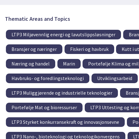
Thematic Areas and Topics
LTP3 Miljøvennlig energi og lavutslippsløsninger
Bran
Bransjer og næringer
Fiskeri og havbruk
Kutt i u
Næring og handel
Marin
Portefølje Klima og mil
Havbruks- og foredlingsteknologi
Utviklingsarbeid
LTP3 Muliggjørende og industrielle teknologier
Brans
Portefølje Mat og bioressurser
LTP3 Uttesting og kom
LTP3 Styrket konkurransekraft og innovasjonsevne
Por
LTP3 Nano-, bioteknologi og teknologikonvergens
LT