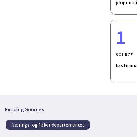
programm
1
SOURCE
has finan
Funding Sources
Nærings- og fiskeridepartementet