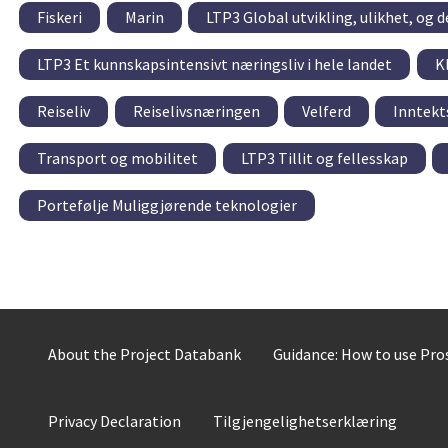
Fiskeri
Marin
LTP3 Global utvikling, ulikhet, og
LTP3 Et kunnskapsintensivt næringsliv i hele landet
K
Reiseliv
Reiselivsnæringen
Velferd
Inntekt
Transport og mobilitet
LTP3 Tillit og fellesskap
Portefølje Muliggjørende teknologier
About the Project Databank
Guidance: How to use Pr
Privacy Declaration
Tilgjengelighetserklæring