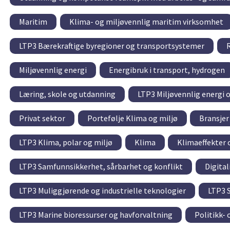
Maritim
Klima- og miljøvennlig maritim virksomhet
LTP3 Bærekraftige byregioner og transportsystemer
R
Miljøvennlig energi
Energibruk i transport, hydrogen
Læring, skole og utdanning
LTP3 Miljøvennlig energi 
Privat sektor
Portefølje Klima og miljø
Bransjer
LTP3 Klima, polar og miljø
Klima
Klimaeffekter 
LTP3 Samfunnsikkerhet, sårbarhet og konflikt
Digital
LTP3 Muliggjørende og industrielle teknologier
LTP3 S
LTP3 Marine bioressurser og havforvaltning
Politikk-