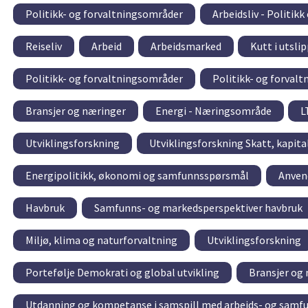
Politikk- og forvaltningsområder
Arbeidsliv - Politikk
Reiseliv
Arbeid
Arbeidsmarked
Kutt i utsli
Politikk- og forvaltningsområder
Politikk- og forval
Bransjer og næringer
Energi - Næringsområde
L
Utviklingsforskning
Utviklingsforskning Skatt, kapi
Energipolitikk, økonomi og samfunnsspørsmål
Anven
Havbruk
Samfunns- og markedsperspektiver havbruk
Miljø, klima og naturforvaltning
Utviklingsforskning
Portefølje Demokrati og global utvikling
Bransjer og
Utdanning og kompetanse i samspill med arbeids- og samfu