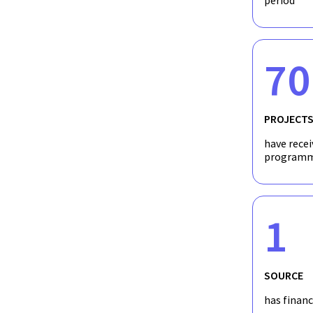
period
70
PROJECT
have recei
programm
1
SOURCE
has finan