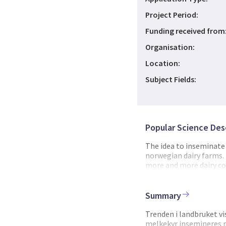
Project Period:
Funding received from
Organisation:
Location:
Subject Fields:
Popular Science Des
The idea to inseminate
norwegian dairy farms. 
more and more dairy co
farmers is the result o
estimation for Norwegia
crossbred animals are n
Summary
recommending beef seme
bulls' offspring from d
Trenden i landbruket vi
improve the documented 
melkekyr insemineres m