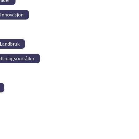
råder
 Innovasjon
Landbruk
valtningsområder