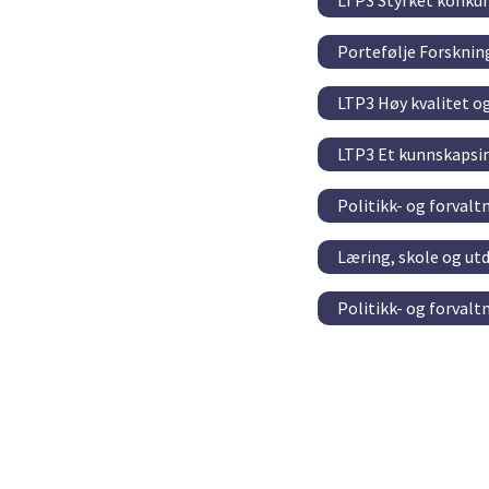
LTP3 Styrket konkur
Portefølje Forskni
LTP3 Høy kvalitet o
LTP3 Et kunnskapsin
Politikk- og forval
Læring, skole og ut
Politikk- og forval