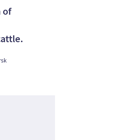
 of
attle.
rsk