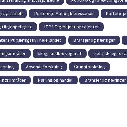
ransekraft og innovasjonsevne
Politikk- og forvaltningsom
ngssystemet
Portefølje Mat og bioressurser
Portefølje
g tilgjengelighet
LTP3 Fagmiljøer og talenter
tensivt næringsliv i hele landet
Bransjer og næringer
tningsområder
Skog, landbruk og mat
Politikk- og for
danning
Anvendt forskning
Grunnforskning
tningsområder
Næring og handel
Bransjer og næringer