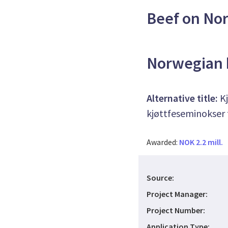
Beef on Nor
Norwegian be
Alternative title:
K
kjøttfeseminokser 
Awarded:
NOK 2.2 mill.
Source:
Project Manager:
Project Number:
Application Type: