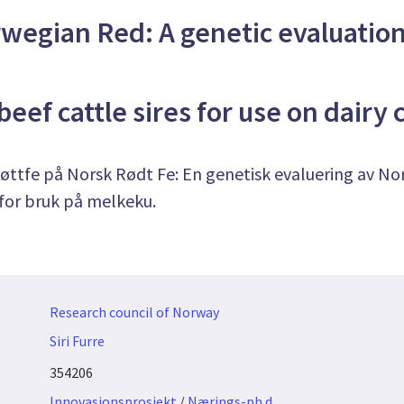
wegian Red: A genetic evaluation
ef cattle sires for use on dairy c
jøttfe på Norsk Rødt Fe: En genetisk evaluering av No
for bruk på melkeku.
Research council of Norway
Siri Furre
354206
Innovasjonsprosjekt
/
Nærings-ph.d.