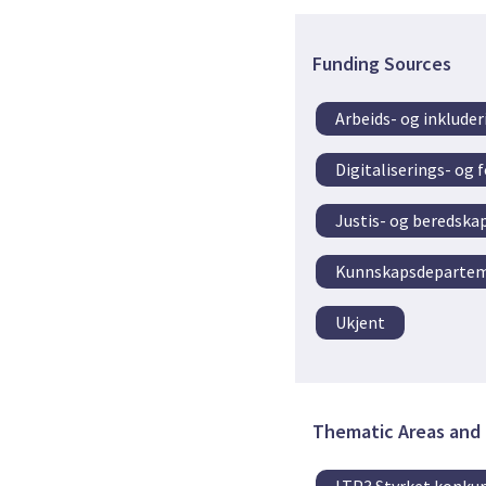
Funding Sources
Arbeids- og inklud
Digitaliserings- og
Justis- og beredsk
Kunnskapsdeparte
Ukjent
Thematic Areas and 