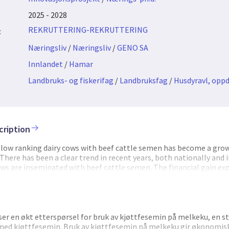
2025 - 2028
REKRUTTERING-REKRUTTERING
:
Næringsliv
/
Næringsliv
/
GENO SA
Innlandet
/
Hamar
Landbruks- og fiskerifag
/
Landbruksfag
/
Husdyravl, oppd
cription
 low ranking dairy cows with beef cattle semen has become a grow
There has been a clear trend in recent years, both nationally and 
ws are inseminated with beef cattle semen. The financial gain ex
f better growth and a higher value at slaughter, for crossbred offs
n cattle is split into two different groups, beef and dairy. Kinsh
ot included in these evaluations, but a phenotypic evaluation is i
n sires to dairy farmers. This phenotypic evaluation takes a clos
airy farms, together with information about calving and stillbirths.
ser en økt etterspørsel for bruk av kjøttfesemin på melkeku, en st
quality for beef semen that is offered nationally. These are bull
ed kjøttfesemin. Bruk av kjøttfesemin på melkeku gir økonomisk