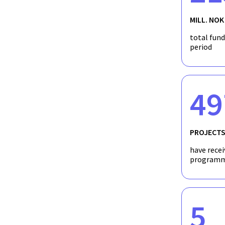
MILL. NOK
total fun
period
49
PROJECT
have recei
programm
5