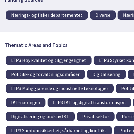
Nærings- og fiskeridepartementet
Diverse
Næri
Thematic Areas and Topics
LTP3 Høy kvalitet og tilgjengelighet
LTP3 Styrket kon
Politikk- og forvaltningsområder
Digitalisering
LTP3 Muliggjørende og industrielle teknologier
Politi
IKT-næringen
LTP3 IKT og digital transformasjon
Digitalisering og bruk av IKT
Privat sektor
Porte
LTP3 Samfunnsikkerhet, sårbarhet og konflikt
Portef