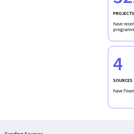
PROJECT
have recei
programm
4
SOURCES
have fina
Funding Sources