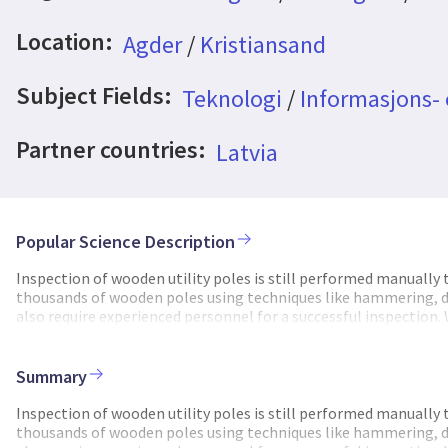
Location:
Agder
/
Kristiansand
Subject Fields:
Teknologi
/
Informasjons-
Partner countries:
Latvia
Popular Science Description
Inspection of wooden utility poles is still performed manually 
thousands of wooden poles using techniques like hammering, dr
also require experienced personnel for a successful inspection
and AI software that enables robust remote inspection, by hand
to develop a mobile sensor solution for remote inspection of wo
poles in Scandinavia and Baltic countries, that are typically i
Summary
woodpeckers/termites) for planning replacement before failure.
software for online processing and visualization, we aim to e
Inspection of wooden utility poles is still performed manually 
heath index of wooden poles. This solution can be deployed in t
thousands of wooden poles using techniques like hammering, dr