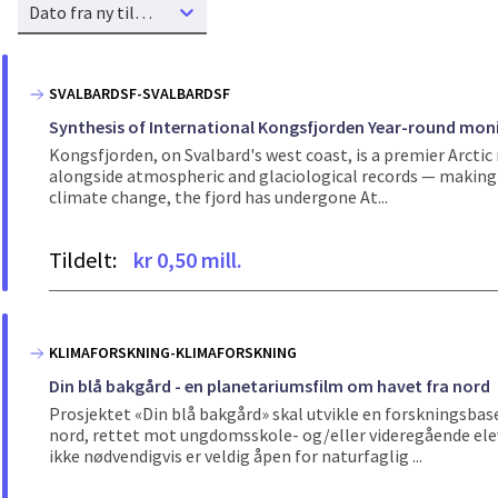
Dato fra ny til gammel
SVALBARDSF-SVALBARDSF
Synthesis of International Kongsfjorden Year-round moni
Kongsfjorden, on Svalbard's west coast, is a premier Arcti
alongside atmospheric and glaciological records — making it
climate change, the fjord has undergone At...
Tildelt:
kr 0,50 mill.
KLIMAFORSKNING-KLIMAFORSKNING
Din blå bakgård - en planetariumsfilm om havet fra nord
Prosjektet «Din blå bakgård» skal utvikle en forskningsbas
nord, rettet mot ungdomsskole- og/eller videregående elev
ikke nødvendigvis er veldig åpen for naturfaglig ...