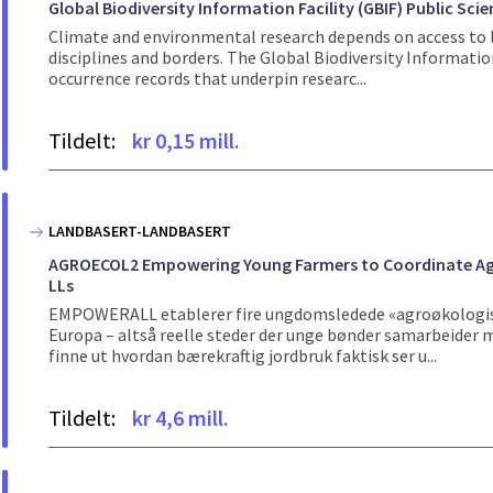
Global Biodiversity Information Facility (GBIF) Public S
Climate and environmental research depends on access to la
disciplines and borders. The Global Biodiversity Informatio
occurrence records that underpin researc...
Tildelt:
kr 0,15 mill.
LANDBASERT-LANDBASERT
AGROECOL2 Empowering Young Farmers to Coordinate Agr
LLs
EMPOWERALL etablerer fire ungdomsledede «agroøkologiske 
Europa – altså reelle steder der unge bønder samarbeider m
finne ut hvordan bærekraftig jordbruk faktisk ser u...
Tildelt:
kr 4,6 mill.