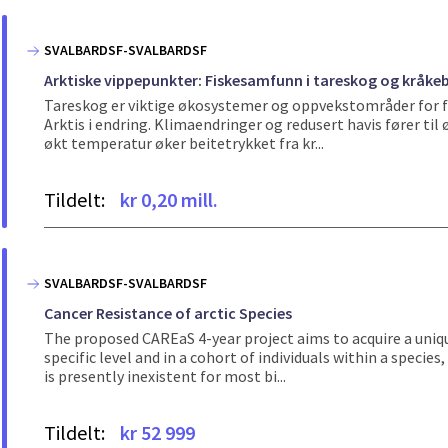
SVALBARDSF-SVALBARDSF
Arktiske vippepunkter: Fiskesamfunn i tareskog og kråkeb
Tareskog er viktige økosystemer og oppvekstområder for fi
Arktis i endring. Klimaendringer og redusert havis fører til
økt temperatur øker beitetrykket fra kr...
Tildelt:
kr 0,20 mill.
SVALBARDSF-SVALBARDSF
Cancer Resistance of arctic Species
The proposed CAREaS 4-year project aims to acquire a uniqu
specific level and in a cohort of individuals within a specie
is presently inexistent for most bi...
Tildelt:
kr 52 999