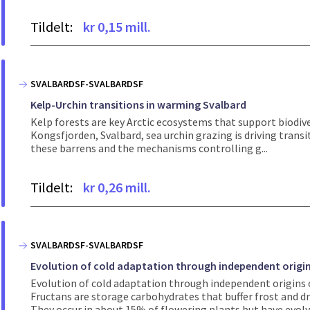
Tildelt:
kr 0,15 mill.
SVALBARDSF-SVALBARDSF
Kelp-Urchin transitions in warming Svalbard
Kelp forests are key Arctic ecosystems that support biodive
Kongsfjorden, Svalbard, sea urchin grazing is driving transi
these barrens and the mechanisms controlling g...
Tildelt:
kr 0,26 mill.
SVALBARDSF-SVALBARDSF
Evolution of cold adaptation through independent origins
Evolution of cold adaptation through independent origins o
Fructans are storage carbohydrates that buffer frost and d
They occur in about 15% of flowering plants but have evolve