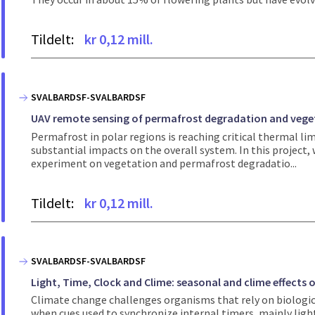
Tildelt:
kr 0,12 mill.
SVALBARDSF-SVALBARDSF
UAV remote sensing of permafrost degradation and veg
Permafrost in polar regions is reaching critical thermal l
substantial impacts on the overall system. In this project
experiment on vegetation and permafrost degradatio...
Tildelt:
kr 0,12 mill.
SVALBARDSF-SVALBARDSF
Light, Time, Clock and Clime: seasonal and clime effects 
Climate change challenges organisms that rely on biologic
when cues used to synchronize internal timers, mainly li