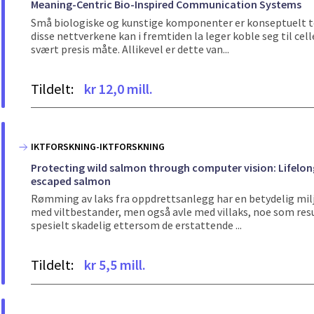
Meaning-Centric Bio-Inspired Communication Systems
Små biologiske og kunstige komponenter er konseptuelt te
disse nettverkene kan i fremtiden la leger koble seg til ce
svært presis måte. Allikevel er dette van...
Tildelt:
kr 12,0 mill.
IKTFORSKNING-IKTFORSKNING
Protecting wild salmon through computer vision: Lifelong
escaped salmon
Rømming av laks fra oppdrettsanlegg har en betydelig milj
med viltbestander, men også avle med villaks, noe som resu
spesielt skadelig ettersom de erstattende ...
Tildelt:
kr 5,5 mill.