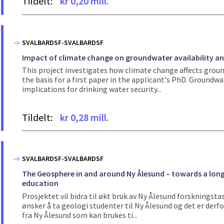
Tildelt:
kr 0,20 mill.
SVALBARDSF-SVALBARDSF
Impact of climate change on groundwater availability and
This project investigates how climate change affects ground
the basis for a first paper in the applicant's PhD. Groundw
implications for drinking water security...
Tildelt:
kr 0,28 mill.
SVALBARDSF-SVALBARDSF
The Geosphere in and around Ny Ålesund – towards a lon
education
Prosjektet vil bidra til økt bruk av Ny Ålesund forskningstas
ønsker å ta geologi studenter til Ny Ålesund og det er derf
fra Ny Ålesund som kan brukes ti...