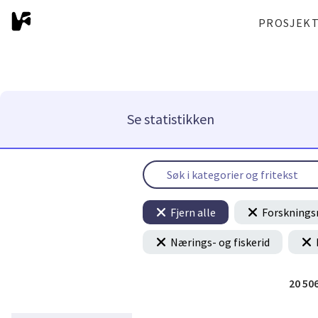
PROSJEK
Se statistikken
Fjern alle
Forsknings
Nærings- og fiskerid
20 50