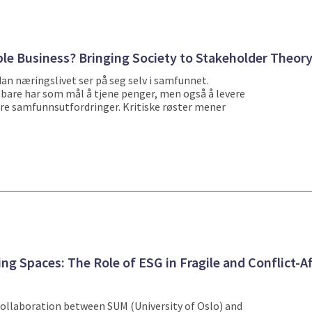
le Business? Bringing Society to Stakeholder Theor
rdan næringslivet ser på seg selv i samfunnet.
r bare har som mål å tjene penger, men også å levere
store samfunnsutfordringer. Kritiske røster mener
ng Spaces: The Role of ESG in Fragile and Conflict-A
 collaboration between SUM (University of Oslo) and