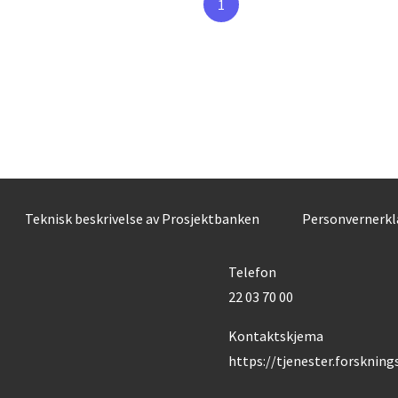
1
Teknisk beskrivelse av Prosjektbanken
Personvernerk
Telefon
22 03 70 00
Kontaktskjema
https://tjenester.forsknin