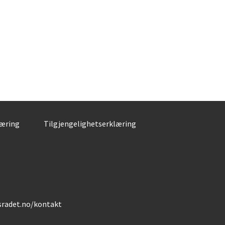
læring
Tilgjengelighetserklæring
gsradet.no/kontakt