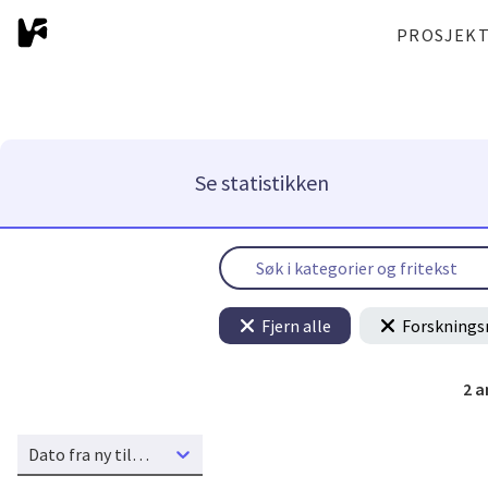
PROSJEK
Se statistikken
Fjern alle
Forsknings
2
a
Dato fra ny til gammel