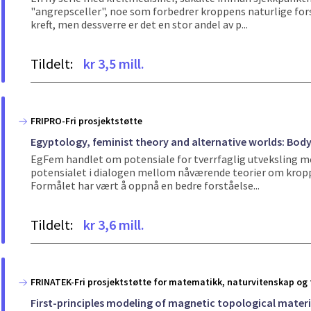
"angrepsceller", noe som forbedrer kroppens naturlige forsv
kreft, men dessverre er det en stor andel av p...
Tildelt:
kr 3,5 mill.
FRIPRO-Fri prosjektstøtte
Egyptology, feminist theory and alternative worlds: Bod
EgFem handlet om potensiale for tverrfaglig utveksling me
potensialet i dialogen mellom nåværende teorier om kropp o
Formålet har vært å oppnå en bedre forståelse...
Tildelt:
kr 3,6 mill.
FRINATEK-Fri prosjektstøtte for matematikk, naturvitenskap og 
First-principles modeling of magnetic topological materia