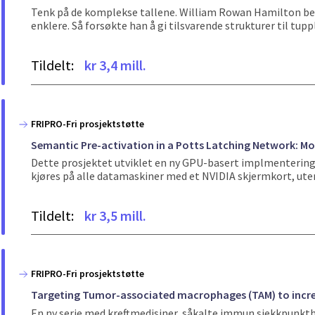
Tenk på de komplekse tallene. William Rowan Hamilton bes
enklere. Så forsøkte han å gi tilsvarende strukturer til tuppler
Tildelt:
kr 3,4 mill.
FRIPRO-Fri prosjektstøtte
Semantic Pre-activation in a Potts Latching Network: Mo
Dette prosjektet utviklet en ny GPU-basert implmentering
kjøres på alle datamaskiner med et NVIDIA skjermkort, uten
Tildelt:
kr 3,5 mill.
FRIPRO-Fri prosjektstøtte
Targeting Tumor-associated macrophages (TAM) to incre
En ny serie med kreftmedisiner, såkalte immun sjekkpunkt