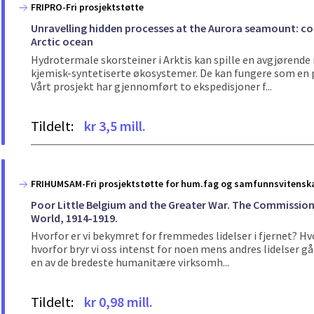
FRIPRO-Fri prosjektstøtte
Unravelling hidden processes at the Aurora seamount: co
Arctic ocean
Hydrotermale skorsteiner i Arktis kan spille en avgjørende
kjemisk-syntetiserte økosystemer. De kan fungere som en p
Vårt prosjekt har gjennomført to ekspedisjoner f...
Tildelt:
kr 3,5 mill.
FRIHUMSAM-Fri prosjektstøtte for hum.fag og samfunnsvitensk
Poor Little Belgium and the Greater War. The Commission 
World, 1914-1919.
Hvorfor er vi bekymret for fremmedes lidelser i fjernet? Hvor
hvorfor bryr vi oss intenst for noen mens andres lidelser 
en av de bredeste humanitære virksomh...
Tildelt:
kr 0,98 mill.