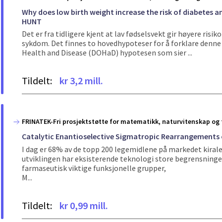
Why does low birth weight increase the risk of diabetes a
HUNT
Det er fra tidligere kjent at lav fødselsvekt gir høyere ris
sykdom. Det finnes to hovedhypoteser for å forklare denne
Health and Disease (DOHaD) hypotesen som sier ...
Tildelt:
kr 3,2 mill.
FRINATEK-Fri prosjektstøtte for matematikk, naturvitenskap og 
Catalytic Enantioselective Sigmatropic Rearrangements o
I dag er 68% av de topp 200 legemidlene på markedet kirale. M
utviklingen har eksisterende teknologi store begrensninger
farmaseutisk viktige funksjonelle grupper,
M...
Tildelt:
kr 0,99 mill.