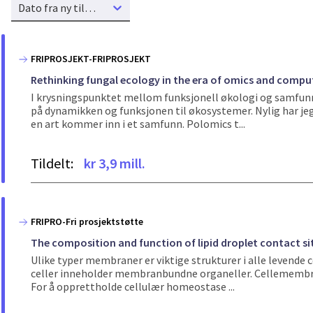
Dato fra ny til gammel
FRIPROSJEKT-FRIPROSJEKT
Rethinking fungal ecology in the era of omics and compu
I krysningspunktet mellom funksjonell økologi og samfunns
på dynamikken og funksjonen til økosystemer. Nylig har jeg
en art kommer inn i et samfunn. Polomics t...
Tildelt:
kr 3,9 mill.
FRIPRO-Fri prosjektstøtte
The composition and function of lipid droplet contact si
Ulike typer membraner er viktige strukturer i alle levende 
celler inneholder membranbundne organeller. Cellemembrane
For å opprettholde cellulær homeostase ...