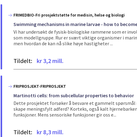
FRIMEDBIO-Fri prosjektstøtte for medisin, helse og biologi
Swimming mechanisms in marine larvae - how to become 
Vi har undersøkt de fysisk-biologiske rammene som er invol
som modellgruppe. Rur er svært viktige organismer i marin
men hvordan de kan nå slike høye hastigheter ...
Tildelt:
kr 3,2 mill.
FRIPROSJEKT-FRIPROSJEKT
Martinotti cells: from subcellular properties to behavior
Dette prosjektet forsøker å besvare et gammelt spørsmål i
skape meningsfylt adferd? Korteks, også kalt hjernebarken,
funksjoner. Mens sensoriske funksjoner gir oss e...
Tildelt:
kr 8,3 mill.