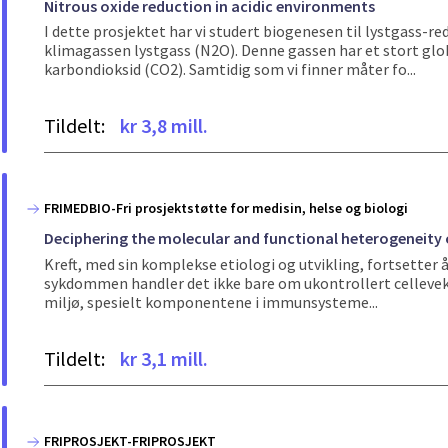
Nitrous oxide reduction in acidic environments
I dette prosjektet har vi studert biogenesen til lystgass
klimagassen lystgass (N2O). Denne gassen har et stort gl
karbondioksid (CO2). Samtidig som vi finner måter fo...
Tildelt:
kr 3,8 mill.
FRIMEDBIO-Fri prosjektstøtte for medisin, helse og biologi
Deciphering the molecular and functional heterogeneity o
Kreft, med sin komplekse etiologi og utvikling, fortsetter å
sykdommen handler det ikke bare om ukontrollert celleve
miljø, spesielt komponentene i immunsysteme...
Tildelt:
kr 3,1 mill.
FRIPROSJEKT-FRIPROSJEKT