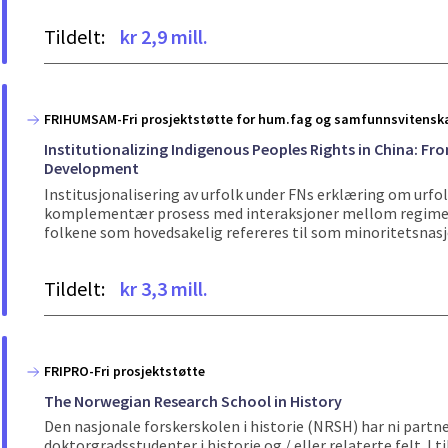
Tildelt:
kr 2,9 mill.
FRIHUMSAM-Fri prosjektstøtte for hum.fag og samfunnsvitensk
Institutionalizing Indigenous Peoples Rights in China: Fr
Development
Institusjonalisering av urfolk under FNs erklæring om urfo
komplementær prosess med interaksjoner mellom regimene
folkene som hovedsakelig refereres til som minoritetsnasjo
Tildelt:
kr 3,3 mill.
FRIPRO-Fri prosjektstøtte
The Norwegian Research School in History
Den nasjonale forskerskolen i historie (NRSH) har ni partne
doktorgradsstudenter i historie og / eller relaterte felt. I