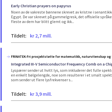
Early Christian prayers on papyrus
Noen av de vakreste bønnene skrevet av kristne i senantikk
Egypt. De var skrevet på gammelgresk, det offisielle språket
fleste av dem har blitt glemt og ikk...
Tildelt:
kr 2,7 mill.
FRINATEK-Fri prosjektstøtte for matematikk, naturvitenskap og 
Integrated III-V Semiconductor Frequency Comb on a Chi
Lyspærer sender ut hvitt lys, som inkluderer det fulle spekte
en enkelt bølgelengde, noe som resulterer i et smalt spekte
som sender ut flere lysfrekvenser s...
Tildelt:
kr 3,9 mill.