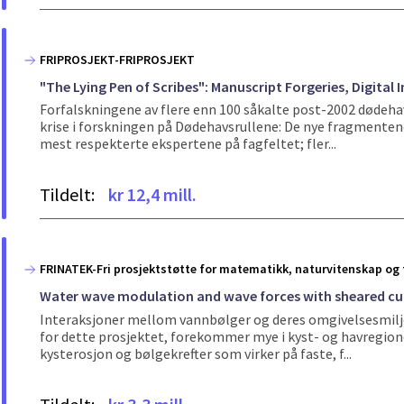
FRIPROSJEKT-FRIPROSJEKT
"The Lying Pen of Scribes": Manuscript Forgeries, Digital
Forfalskningene av flere enn 100 såkalte post-2002 dødehav
krise i forskningen på Dødehavsrullene: De nye fragmentene
mest respekterte ekspertene på fagfeltet; fler...
Tildelt:
kr 12,4 mill.
FRINATEK-Fri prosjektstøtte for matematikk, naturvitenskap og 
Water wave modulation and wave forces with sheared cu
Interaksjoner mellom vannbølger og deres omgivelsesmilj
for dette prosjektet, forekommer mye i kyst- og havregione
kysterosjon og bølgekrefter som virker på faste, f...