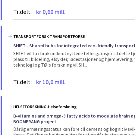
Tildelt:
kr 0,60 mill.
TRANSPORTFORSK-TRANSPORTFORSK
SHIFT - Shared hubs for integrated eco-friendly transpor
SHIFT vil ta i bruk underutnyttede fellesgarasjer til delte 
plass til bildeling, elsykler, ladestasjoner og hjemleverin
teknologi og TØIs forskning vil SH...
Tildelt:
kr 10,0 mill.
HELSEFORSKNING-Helseforskning
B-vitamins and omega-3 fatty acids to modulate brain ag
BOOMERANG project
Dårlig ernæringsstatus kan føre til demens og kognitiv svik
dette. Det finnes holdepunkter for at en dårlig status av v