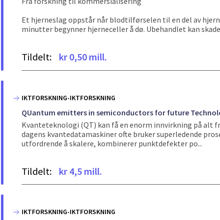
Fra forskning til kommersialisering
Et hjerneslag oppstår når blodtilførselen til en del av hje
minutter begynner hjerneceller å dø. Ubehandlet kan skaden
Tildelt:
kr 0,50 mill.
IKTFORSKNING-IKTFORSKNING
QUantum emitters in semiconductors for future Technolo
Kvanteteknologi (QT) kan få en enorm innvirkning på alt 
dagens kvantedatamaskiner ofte bruker superledende prose
utfordrende å skalere, kombinerer punktdefekter po...
Tildelt:
kr 4,5 mill.
IKTFORSKNING-IKTFORSKNING