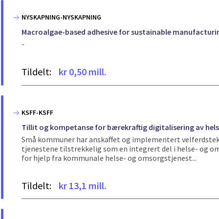
NYSKAPNING-NYSKAPNING
Macroalgae-based adhesive for sustainable manufacturin
-
Tildelt:
kr 0,50 mill.
KSFF-KSFF
Tillit og kompetanse for bærekraftig digitalisering av h
Små kommuner har anskaffet og implementert velferdstekno
tjenestene tilstrekkelig som en integrert del i helse- og
for hjelp fra kommunale helse- og omsorgstjenest...
Tildelt:
kr 13,1 mill.