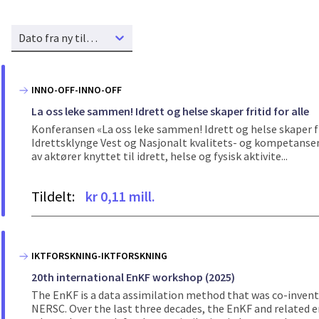
Dato fra ny til gammel
INNO-OFF-INNO-OFF
La oss leke sammen! Idrett og helse skaper fritid for alle
Konferansen «La oss leke sammen! Idrett og helse skaper fr
Idrettsklynge Vest og Nasjonalt kvalitets- og kompetanse
av aktører knyttet til idrett, helse og fysisk aktivite...
Tildelt:
kr 0,11 mill.
IKTFORSKNING-IKTFORSKNING
20th international EnKF workshop (2025)
The EnKF is a data assimilation method that was co-inven
NERSC. Over the last three decades, the EnKF and related 