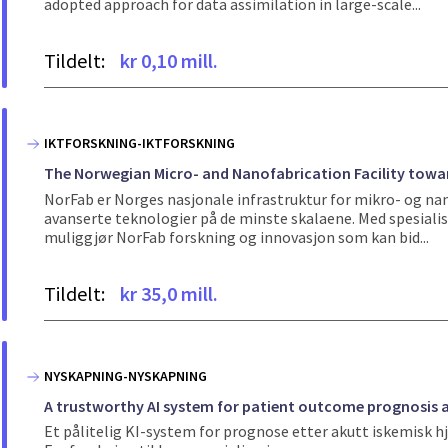
adopted approach for data assimilation in large-scale...
Tildelt:
kr 0,10 mill.
IKTFORSKNING-IKTFORSKNING
The Norwegian Micro- and Nanofabrication Facility to
NorFab er Norges nasjonale infrastruktur for mikro- og nan
avanserte teknologier på de minste skalaene. Med spesiali
muliggjør NorFab forskning og innovasjon som kan bid...
Tildelt:
kr 35,0 mill.
NYSKAPNING-NYSKAPNING
A trustworthy AI system for patient outcome prognosis a
Et pålitelig KI-system for prognose etter akutt iskemisk h