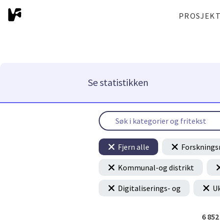
PROSJEK
Se statistikken
Fjern alle
Forsknings
Kommunal-og distrikt
Digitaliserings- og
Uk
6 85