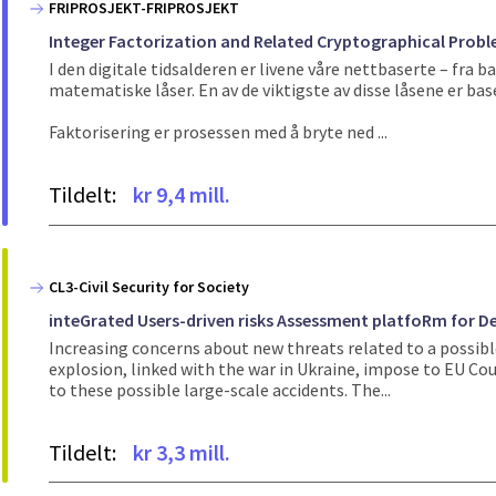
FRIPROSJEKT-FRIPROSJEKT
Integer Factorization and Related Cryptographical Prob
I den digitale tidsalderen er livene våre nettbaserte – fra 
matematiske låser. En av de viktigste av disse låsene er base
Faktorisering er prosessen med å bryte ned ...
Tildelt:
kr 9,4 mill.
CL3-Civil Security for Society
inteGrated Users-driven risks Assessment platfoRm for Dec
Increasing concerns about new threats related to a possible
explosion, linked with the war in Ukraine, impose to EU Cou
to these possible large-scale accidents. The...
Tildelt:
kr 3,3 mill.