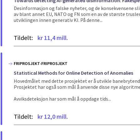
Towards detecting AI-generated disinformation: Fakespea
Desinformasjon og falske nyheter, og de konsekvensene slikt
av blant annet EU, NATO og FN som en av de største truslen
utviklingen innen generativ KI. På denne...
Tildelt:
kr 11,4 mill.
FRIPROSJEKT-FRIPROSJEKT
Statistical Methods for Online Detection of Anomalies
Hovedmålet med dette prosjektet er å utvikle banebrytende
Prosjektet har også som mål å anvende disse nye algoritme
Avviksdeteksjon har som mål å oppdage tids...
Tildelt:
kr 12,0 mill.