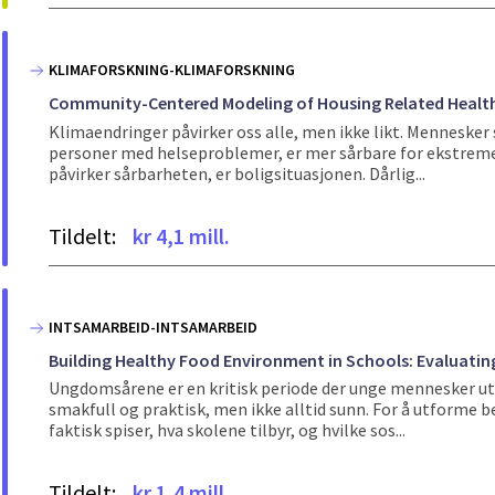
KLIMAFORSKNING-KLIMAFORSKNING
Community-Centered Modeling of Housing Related Health 
Klimaendringer påvirker oss alle, men ikke likt. Mennesker
personer med helseproblemer, er mer sårbare for ekstreme
påvirker sårbarheten, er boligsituasjonen. Dårlig...
Tildelt:
kr 4,1 mill.
INTSAMARBEID-INTSAMARBEID
Building Healthy Food Environment in Schools: Evaluatin
Ungdomsårene er en kritisk periode der unge mennesker ut
smakfull og praktisk, men ikke alltid sunn. For å utforme b
faktisk spiser, hva skolene tilbyr, og hvilke sos...
Tildelt:
kr 1,4 mill.