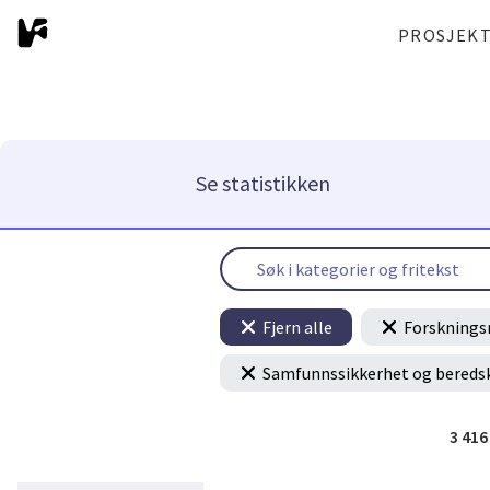
PROSJEK
Se statistikken
Fjern alle
Forsknings
Samfunnssikkerhet og bereds
3 41