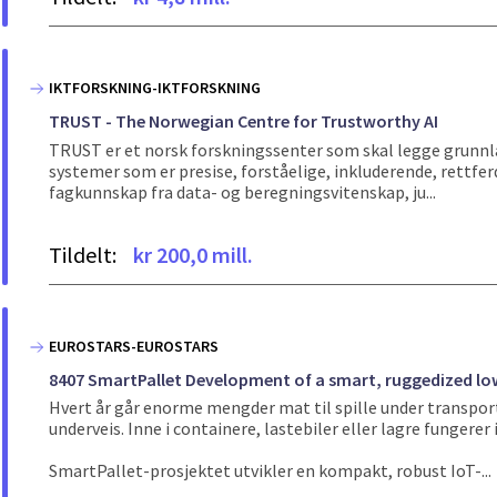
IKTFORSKNING-IKTFORSKNING
TRUST - The Norwegian Centre for Trustworthy AI
TRUST er et norsk forskningssenter som skal legge grunnlage
systemer som er presise, forståelige, inkluderende, rettfer
fagkunnskap fra data- og beregningsvitenskap, ju...
Tildelt:
kr 200,0 mill.
EUROSTARS-EUROSTARS
8407 SmartPallet Development of a smart, ruggedized low
Hvert år går enorme mengder mat til spille under transpor
underveis. Inne i containere, lastebiler eller lagre fungere
SmartPallet-prosjektet utvikler en kompakt, robust IoT-...