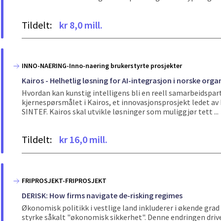
Tildelt:
kr 8,0 mill.
INNO-NAERING-Inno-naering brukerstyrte prosjekter
Kairos - Helhetlig løsning for AI-integrasjon i norske orga
Hvordan kan kunstig intelligens bli en reell samarbeidspar
kjernespørsmålet i Kairos, et innovasjonsprosjekt ledet av
SINTEF. Kairos skal utvikle løsninger som muliggjør tett ...
Tildelt:
kr 16,0 mill.
FRIPROSJEKT-FRIPROSJEKT
DERISK: How firms navigate de-risking regimes
Økonomisk politikk i vestlige land inkluderer i økende grad
styrke såkalt "økonomisk sikkerhet". Denne endringen dri