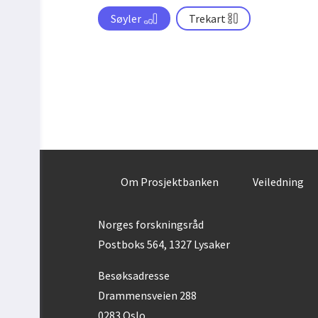
Søyler
Trekart
Om Prosjektbanken
Veiledning
Norges forskningsråd
Postboks 564, 1327 Lysaker
Besøksadresse
Drammensveien 288
0283 Oslo