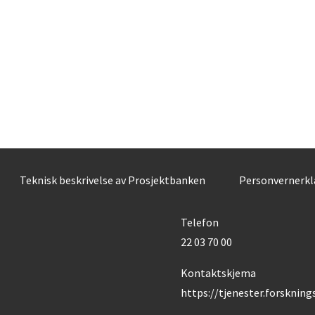
Teknisk beskrivelse av Prosjektbanken
Personvernerk
Telefon
22 03 70 00
Kontaktskjema
https://tjenester.forsknin