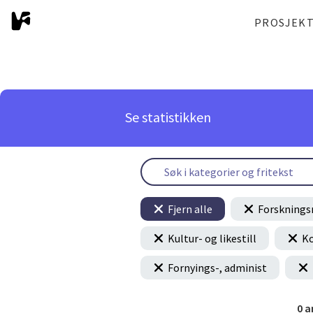
PROSJEK
Se statistikken
Fjern alle
Forsknings
Kultur- og likestill
Ko
Fornyings-, administ
0
a