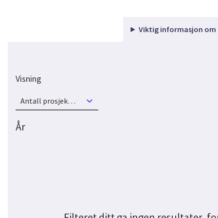
Viktig informasjon om
Visning
Antall prosjekter
År
Filteret ditt ga ingen resultater, fo