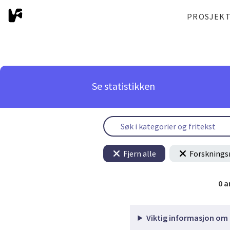
PROSJEK
Se statistikken
Fjern alle
Forsknings
0
a
Viktig informasjon om