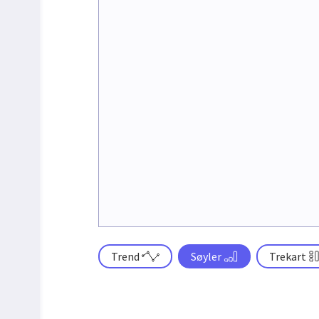
Trend
Søyler
Trekart