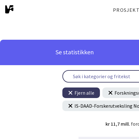
PROSJEK
Se statistikken
Fjern alle
Forsknings
IS-DAAD-Forskerutveksling N
kr 11,7 mill.
for