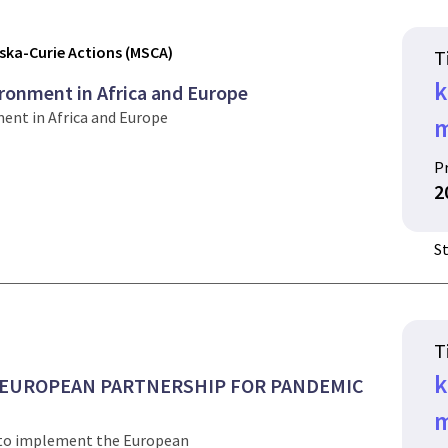
ka-Curie Actions (MSCA)
T
k
onment in Africa and Europe
nt in Africa and Europe
m
P
2
St
T
k
- EUROPEAN PARTNERSHIP FOR PANDEMIC
m
to implement the European