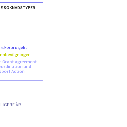
RE SØKNADSTYPER
orskerprosjekt
unnbevilgninger
ic Grant agreement
oordination and
pport Action
DLIGERE ÅR