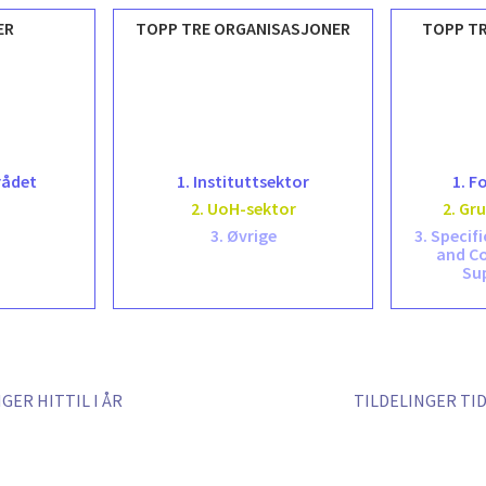
ER
TOPP TRE ORGANISASJONER
TOPP T
rådet
1. Instituttsektor
1. F
2. UoH-sektor
2. Gr
3. Øvrige
3. Specif
and C
Su
GER HITTIL I ÅR
TILDELINGER TI