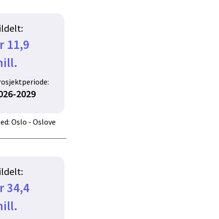
ildelt:
r 11,9
ill.
rosjektperiode:
026-2029
ed: Oslo - Oslove
ildelt:
r 34,4
ill.