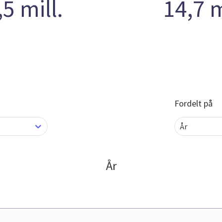
5 mill.
14,7 
Fordelt på
År
År