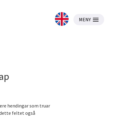
MENY
kap
ere hendingar som truar
 dette feltet også