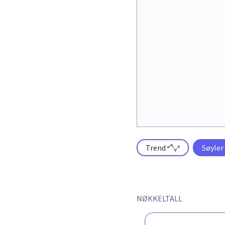
Trend
Søyler
NØKKELTALL