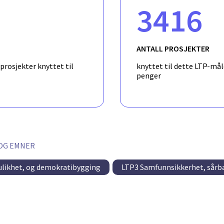
3416
ANTALL PROSJEKTER
l prosjekter knyttet til
knyttet til dette LTP-måle
penger
OG EMNER
 ulikhet, og demokratibygging
LTP3 Samfunnsikkerhet, sårba