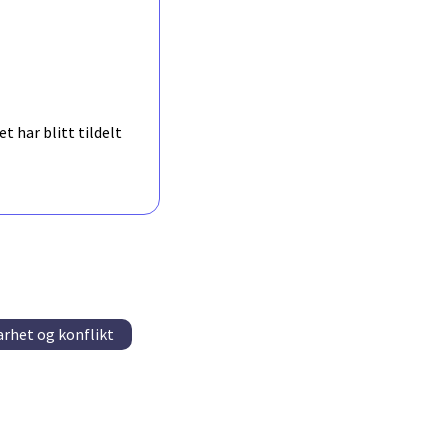
t har blitt tildelt
rhet og konflikt