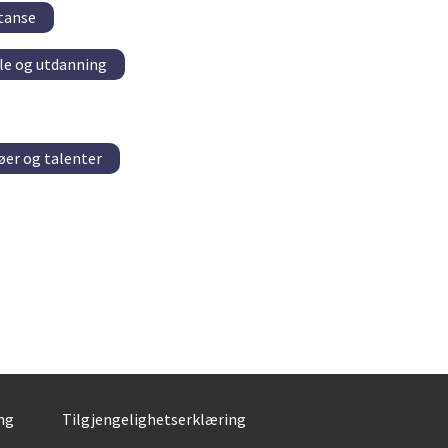
tanse
le og utdanning
øer og talenter
ng
Tilgjengelighetserklæring