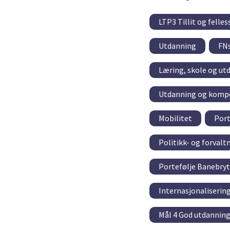
LTP3 Tillit og felle
Utdanning
FNs
Læring, skole og ut
Utdanning og kompe
Mobilitet
Port
Politikk- og forval
Portefølje Banebry
Internasjonaliserin
Mål 4 God utdannin