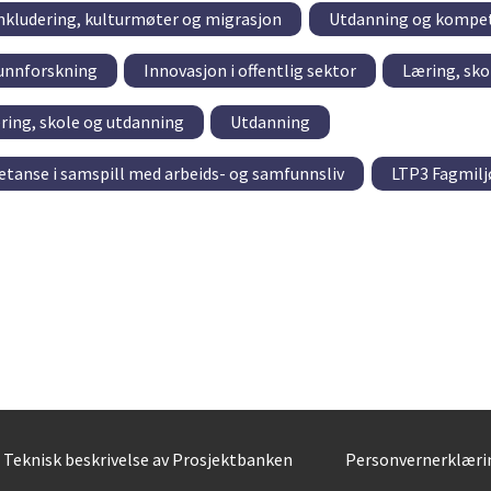
nkludering, kulturmøter og migrasjon
Utdanning og kompe
unnforskning
Innovasjon i offentlig sektor
Læring, sko
ring, skole og utdanning
Utdanning
tanse i samspill med arbeids- og samfunnsliv
LTP3 Fagmilj
Teknisk beskrivelse av Prosjektbanken
Personvernerklæri