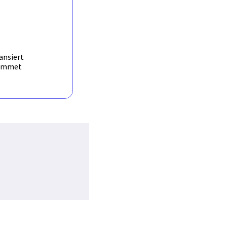
onal spaces. K-
at improve pre-service
cymakers, among other
tion and Social Justice
ansiert
ammet