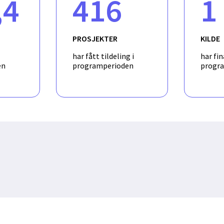
,4
416
1
o different fields by validating and disseminating them to educati
the international development of new educational innovations th
education, as well as prepare social workers, educators, and poli
th children. Additionally, it will contribute to the fields of Educa
PROSJEKTER
KILDE
sectional design method, which is currently underdeveloped.
har fått tildeling i
har fin
en
programperioden
progr