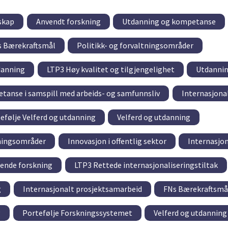
sskap
Anvendt forskning
Utdanning og kompetanse
 Bærekraftsmål
Politikk- og forvaltningsområder
danning
LTP3 Høy kvalitet og tilgjengelighet
Utdanni
tanse i samspill med arbeids- og samfunnsliv
Internasjona
efølje Velferd og utdanning
Velferd og utdanning
tningsområder
Innovasjon i offentlig sektor
Internasjon
tende forskning
LTP3 Rettede internasjonaliseringstiltak
g
Internasjonalt prosjektsamarbeid
FNs Bærekraftsmå
g
Portefølje Forskningssystemet
Velferd og utdanning