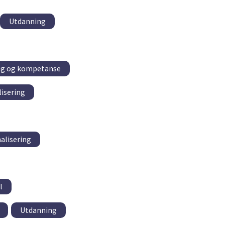
Utdanning
ng og kompetanse
lisering
alisering
l
Utdanning