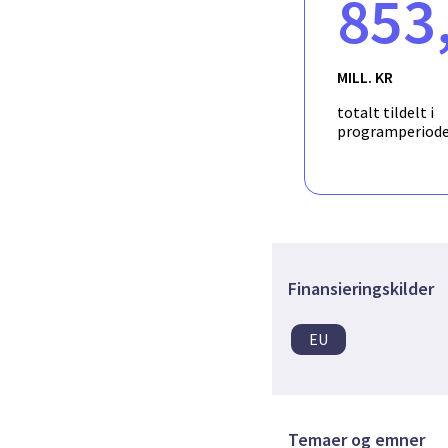
853
educational resources t
Reporters will inform 
and in-service teacher 
professionals working wi
MILL. KR
by addressing the inter
totalt tildelt i
programperiod
Finansieringskilder
EU
Temaer og emner