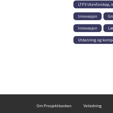
LTP3 Utenforskap, i
Innovasjon
Gr
Innovasjon
Læ
Utdanning og kompe
Om Prosjektbanken
Veiledning