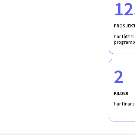
12
PROSJEK
har fått ti
programp
2
KILDER
har finan