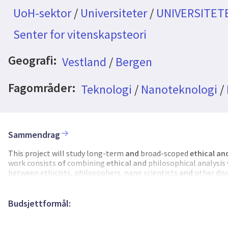
UoH-sektor
/
Universiteter
/
UNIVERSITET
Senter for vitenskapsteori
Geografi:
Vestland
/
Bergen
Fagområder:
Teknologi
/
Nanoteknologi
/
Sammendrag
This project will study long-term
and
broad-scoped
ethical
an
work consists
of
combining
ethical
and
philosophical analysi
between ethicists, philosophers, nano scientists
and
other disc
methodological platform, it will apply perspectives from ethi
normal science)
and
science, technology
and
society
studies
to
health effects
of
nanotechnology
and
the issue
of
dual use, un
Budsjettformål: