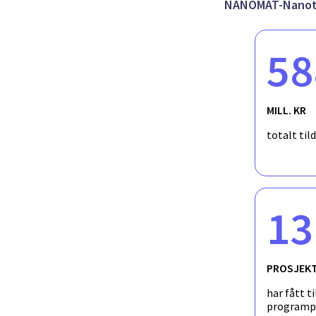
NANOMAT-Nanote
58
MILL. KR
totalt til
13
PROSJEK
har fått ti
programp