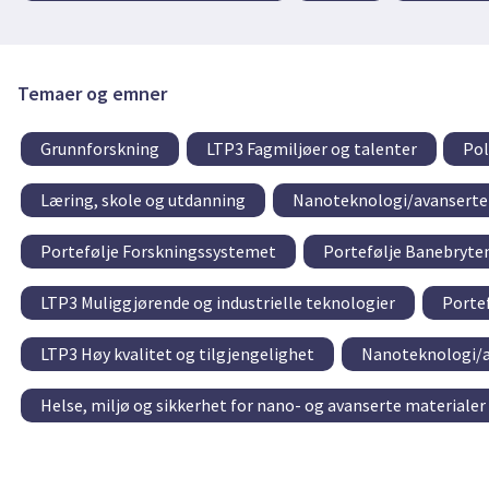
Temaer og emner
Grunnforskning
LTP3 Fagmiljøer og talenter
Pol
Læring, skole og utdanning
Nanoteknologi/avanserte
Portefølje Forskningssystemet
Portefølje Banebryte
LTP3 Muliggjørende og industrielle teknologier
Portef
LTP3 Høy kvalitet og tilgjengelighet
Nanoteknologi/a
Helse, miljø og sikkerhet for nano- og avanserte materialer