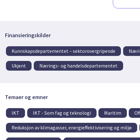
Finansieringskilder
Kunnskapsdepartementet – sektorovergripende
Næri
Ukjent
Nærings- og handelsdepartementet
Temaer og emner
IKT
IKT - Som fag og teknologi
Maritim
Of
Reduksjon av klimagasser, energieffektivisering og miljø