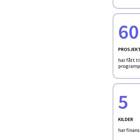
lakselus) og pH blir studert. Aktiviteten innen pH blir også bru
pålitelig pH-sensor ("Wendy Schmidt's X-Prize").
60
PROSJEK
har fått ti
programp
5
KILDER
har finan