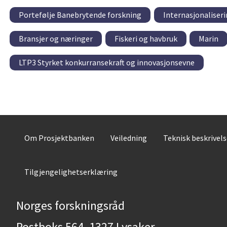
Portefølje Banebrytende forskning
Internasjonaliser
Bransjer og næringer
Fiskeri og havbruk
Marin
LTP3 Styrket konkurransekraft og innovasjonsevne
Om Prosjektbanken
Veiledning
Teknisk beskrivel
Tilgjengelighetserklæring
Norges forskningsråd
Postboks 564, 1327 Lysaker