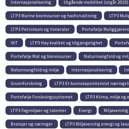
Internasjonalisering
Utgående mobilitet (utgår 2010)
LTP3 Marine bioressurser og havforvaltning
LTP3 Muli
LTP3 Petroleum og mineraler
Portefølje Muliggjøren
IKT
LTP3 Høy kvalitet og tilgjengelighet
Portef
Portefølje Mat og bioressurser
Naturmangfold og mil
Naturmangfold og miljø
Internasjonalisering
In
Grunnforskning
LTP3 Et kunnskapsintensivt næringsliv
Portefølje Forskningssystemet
LTP3 Klima, miljø og 
LTP3 Fagmiljøer og talenter
Energi
Miljøvennlig
Bransjer og næringer
LTP3 Miljøvennlig energi og lav