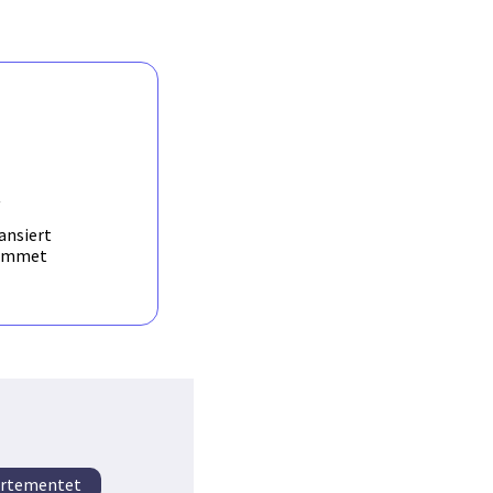
pening of the Atlantic.
he seismicity between
y for providing such
ysed. The planned field
g 2007-2008. This
an Bottom Seismometers
y at Hornsund and on
wo profiles crossing
ented with 40 short-
R
ansiert
ammet
artementet