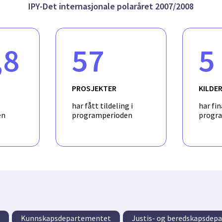
sure, and the processes involved in formation of the margin and o
IPY-Det internasjonale polaråret 2007/2008
seismic so unding data, and detailed monitoring and analysis of t
c ridge system, using temporary broadband stations, are necessar
existing seismic stations in the European Arctic will also be anal
installation and parallel operation of seismic instruments durin
,8
57
5
of a small broadband array on Bear Island and 12 broadband Oce
e plan to install two broadband stations at the Polish observator
 perform active seismic refraction/reflection experiments along t
systems, the margin and Bear Island. The profiles will be supplem
PROSJEKTER
KILDE
 Island and 15 OBSs to retrieve the 3D lithospheric structure.
har fått tildeling i
har fin
en
programperioden
progr
Kunnskapsdepartementet
Justis- og beredskapsdep