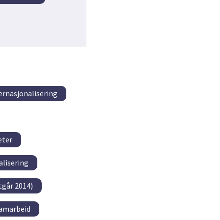
ernasjonalisering
eter
alisering
tgår 2014)
samarbeid