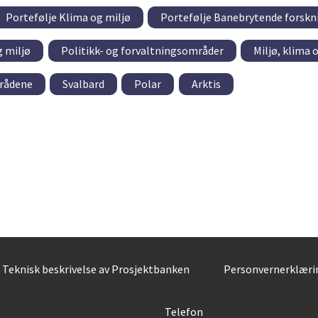
Portefølje Klima og miljø
Portefølje Banebrytende forskn
g miljø
Politikk- og forvaltningsområder
Miljø, klima 
rådene
Svalbard
Polar
Arktis
Teknisk beskrivelse av Prosjektbanken
Personvernerklæri
Telefon