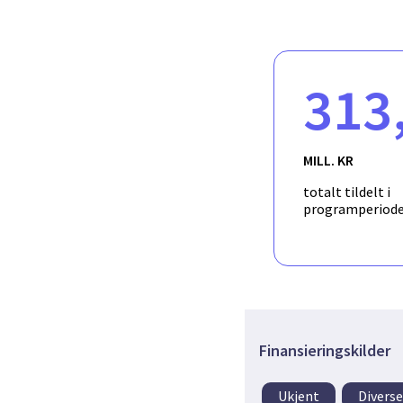
its natural hazard expo
The collection of deep 
margin and mid-Atlanti
information. Data from 
experiments comprises 
313
includes installation 
(OB Ss). In addition, w
Hopen. We also plan to
the mid-Atlantic ridge 
MILL. KR
period stations on Bear
totalt tildelt i
programperiod
Finansieringskilder
Ukjent
Diverse