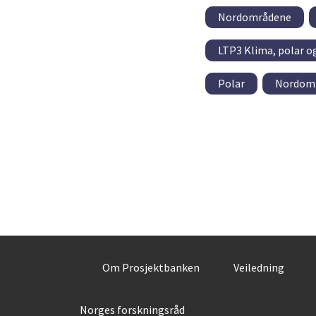
Nordområdene
LTP3 Klima, polar o
Polar
Nordom
Om Prosjektbanken
Veiledning
Norges forskningsråd