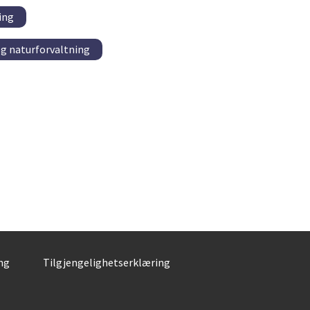
ing
og naturforvaltning
ng
Tilgjengelighetserklæring