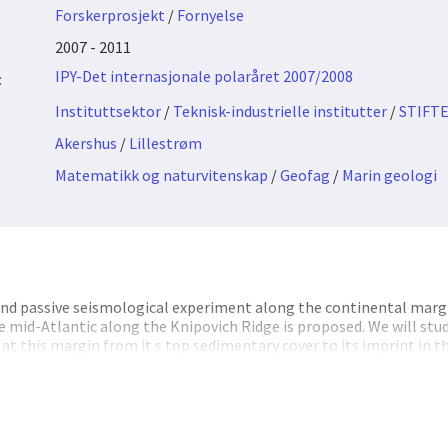
Forskerprosjekt
/
Fornyelse
2007 - 2011
IPY-Det internasjonale polaråret 2007/2008
:
Instituttsektor
/
Teknisk-industrielle institutter
/
STIFT
Akershus
/
Lillestrøm
Matematikk og naturvitenskap
/
Geofag
/
Marin geologi
and passive seismological experiment along the continental marg
e mid-Atlantic along the Knipovich Ridge is proposed. We will stu
at this margin from it s top sedimentary cover to its imprint in 
his region includes an extremely thick sedimentary wedge and ste
e-zone cutting through the wedge. Recent studies in this area ind
sphere, which may be explained by a subcrustal extension of Mohns 
l-compressional transition in the region of the margin. It is ther
he structural architecture, the stress and the dynamics of the wh