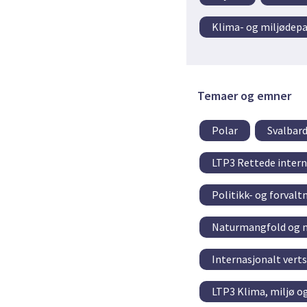
Klima- og miljødep
Temaer og emner
Polar
Svalbar
LTP3 Rettede intern
Politikk- og forval
Naturmangfold og m
Internasjonalt vert
LTP3 Klima, miljø o