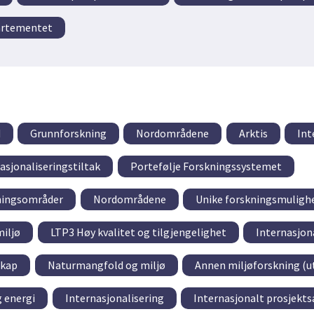
artementet
d
Grunnforskning
Nordområdene
Arktis
Int
asjonaliseringstiltak
Portefølje Forskningssystemet
tningsområder
Nordområdene
Unike forskningsmuligh
iljø
LTP3 Høy kvalitet og tilgjengelighet
Internasjon
skap
Naturmangfold og miljø
Annen miljøforskning (u
g energi
Internasjonalisering
Internasjonalt prosjekt