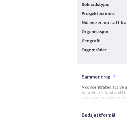
Søknadstype:
Prosjektperiode:
Midlene er mottatt fra
Organisasjon:
Geografi:
Fagområder:
Sammendrag
A concentrated active 
near Bear Island and th
structure and dynamics 
continental margin in t
one major paleo fractur
velocities in the litho
Budsjettformål:
undergoes an extensiona
nterest to understand t