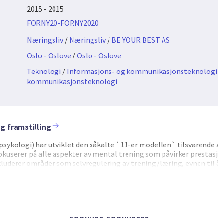
2015 - 2015
FORNY20-FORNY2020
:
Næringsliv
/
Næringsliv
/
BE YOUR BEST AS
Oslo - Oslove
/
Oslo - Oslove
Teknologi
/
Informasjons- og kommunikasjonsteknologi
kommunikasjonsteknologi
g framstilling
sykologi) har utviklet den såkalte `11-er modellen` tilsvarende 
okuserer på alle aspekter av mental trening som påvirker prestasj
nkluderer områder som selvregulering av trening/læring, evnen ti
. For pilotprosjektet vil fokus ligge på området `orientering` da 
e for hos en rekke av de fremste fotballklubbene i verden, dokume
et`s foredrag i 2015 for akademilederne i alle klubbene i Premier
r med de fremst klubbene om temaet. Med orientering menes evnen
hvor med- og motspillere er bak ryggen på spilleren. Dette gjør at 