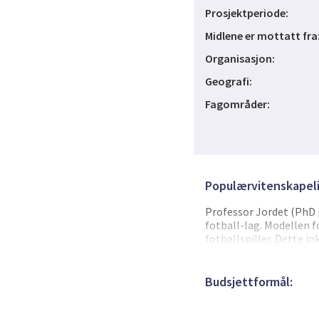
Prosjektperiode:
Midlene er mottatt fra
Organisasjon:
Geografi:
Fagområder:
Populærvitenskapeli
Professor Jordet (PhD p
fotball-lag. Modellen f
fotballspiller. Dette i
til å takle medgang osv
er fattet stor interess
gjennom Professor Jord
Budsjettformål:
samt i i separate møte
for til enhver tid vite 