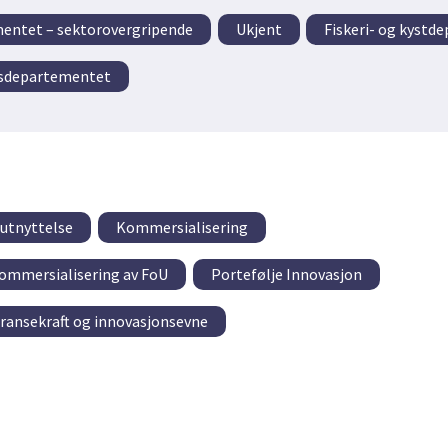
entet – sektorovergripende
Ukjent
Fiskeri- og kystd
lsdepartementet
tutnyttelse
Kommersialisering
kommersialisering av FoU
Portefølje Innovasjon
ransekraft og innovasjonsevne