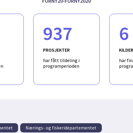
ig større. Det blir lettere å ta med ballen (hvis det ikke er motsp
FORNY20-FORNY2020
llen gjennom å straks spille den videre (hvis det er motspillere i 
ennomført videobaserte studier av en rekke av de fremste fotball
rienteringsfrekvens mot en kontrollgruppe. Den viser at de beste
elte av kontrollgruppen. Piloten vil inkludere en tidlig utgave 
937
6
otballspiller å trene på å øke sin orienteringsfrekvens på en PC-sk
PROSJEKTER
KILDE
har fått tildeling i
har fin
en
programperioden
progr
mentet
Nærings- og fiskeridepartementet