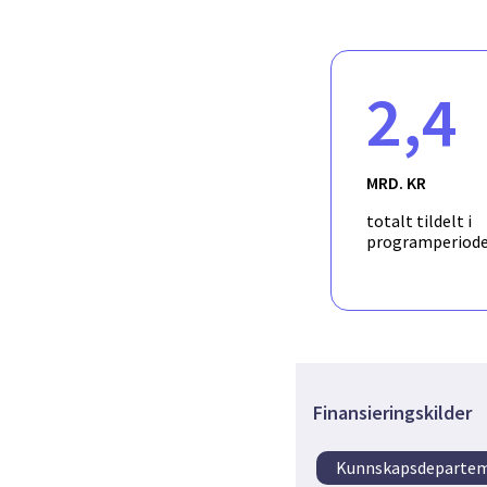
et ballmottak er betydel
vanskeligere å miste ba
Jordet og teamet har gj
det er målt en såkalt o
ligger opp mot det dobb
2,4
vil muliggjøre for en f
MRD. KR
totalt tildelt i
programperiod
Finansieringskilder
Kunnskapsdeparte