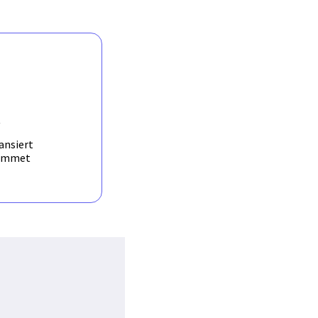
illere i ryggen) og
ryggen). Professor
spillerne i verden, hvor
 har en frekvens som
av en programvare som
jerm.
R
ansiert
ammet