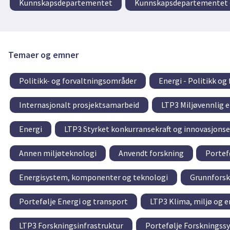
Kunnskapsdepartementet
Kunnskapsdepartementet –
Temaer og emner
Politikk- og forvaltningsområder
Energi - Politikk og
Internasjonalt prosjektsamarbeid
LTP3 Miljøvennlig e
Energi
LTP3 Styrket konkurransekraft og innovasjons
Annen miljøteknologi
Anvendt forskning
Portef
Energisystem, komponenter og teknologi
Grunnforsk
Portefølje Energi og transport
LTP3 Klima, miljø og e
LTP3 Forskningsinfrastruktur
Portefølje Forskningss