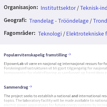
Organisasjon:
Instituttsektor
/
Teknisk-ind
Geografi:
Trøndelag - Trööndelage
/
Trond
Fagområder:
Teknologi
/
Elektrotekniske 
Populærvitenskapelig framstilling
Elpower
Lab
vil være en nasjonal og internasjonal ressurs for 
Forskningsinfrastrukturen vil bli gjort tilgjengelig for nasjonal
komponenter for elektrifisering av samfunnet og fremtidens e
høyspenningsfenomener og aldringsmekanismer som er relevan
en samling spenningspuls- og strømkilder for å emulere påkjen
karakteriseringsutstyr for å undersøke høyspenningsfenomener
Sammendrag
undersøke elektriske, mekaniske og kjemiske egenskaper i mate
forventede elektriske belastningsmønstre og påkjenninger i fr
The project seeks to establish a national
and
international res
fornybare kilder påkjenninger og belastningsmønstre? - Hvordan
topics. The
lab
oratory facility will be made avai
lab
le to nation
teknologier vil gi de forventede påkjenningene? - Forståelse a
electric power apparatuses for
future
energy systems by increa