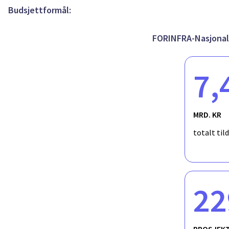
Budsjettformål:
Streamer inception in technical air with and
FORINFRA-Nasjonal 
Streamer inception probability in air at atmo
analysis
7,
Streamer Inception Probability in Air - How t
of the Applied Voltage Impulse
MRD. KR
totalt til
22
PROSJEK