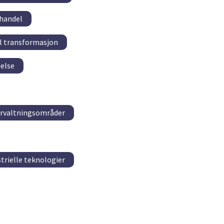
handel
al transformasjon
delse
forvaltningsområder
trielle teknologier