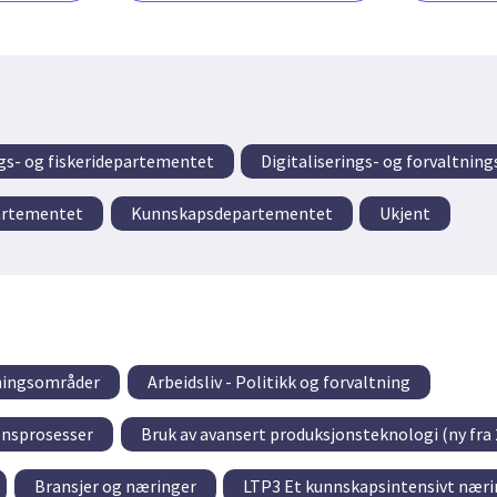
s- og fiskeridepartementet
Digitaliserings- og forvaltni
artementet
Kunnskapsdepartementet
Ukjent
tningsområder
Arbeidsliv - Politikk og forvaltning
onsprosesser
Bruk av avansert produksjonsteknologi (ny fra 
Bransjer og næringer
LTP3 Et kunnskapsintensivt nærin