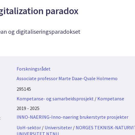
gitalization paradox
an og digitaliseringsparadokset
Forskningsrådet
Associate professor Marte Daae-Qvale Holmemo
295145
Kompetanse- og samarbeidsprosjekt
/
Kompetanse
2019 - 2025
INNO-NAERING-Inno-naering brukerstyrte prosjekter
:
UoH-sektor
/
Universiteter
/
NORGES TEKNISK-NATURVI
UNIVERSITET NTNU