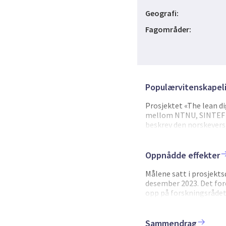
Geografi:
Fagområder:
Populærvitenskapeli
Prosjektet «The lean di
mellom NTNU, SINTEF og
beskrev den norskevers
organisatorisk og brans
kontinuerligforbedring
teknologiske endringer 
Oppnådde effekter
har vi samlet, utviklet
NTNU, og ut i verden ru
Målene satt i prosjekt
prosesser og teknologie
desember 2023. Det for
utdannet master- og do
opp på forskningsrådet
vitenskapelig produksjo
hadde en formell avslut
partnerne i prosjektet.
Sammendrag