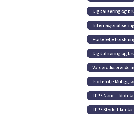
Digitalisering og br
Internasjonaliserin
Portefølje Forskni
Digitalisering og br
Vareproduserende in
Portefølje Muliggjø
LTP3 Nano-, biotek
LTP3 Styrket konkur