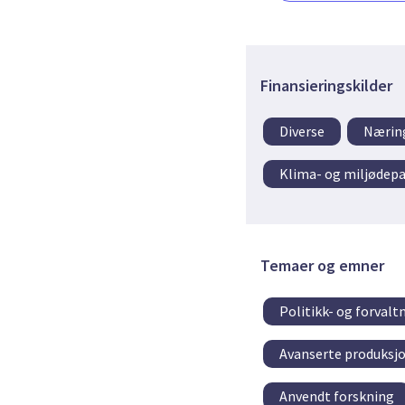
Finansieringskilder
Diverse
Næring
Klima- og miljødep
Temaer og emner
Politikk- og forval
Avanserte produksj
Anvendt forskning