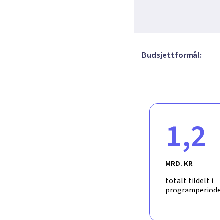
Budsjettformål:
1,2
MRD. KR
totalt tildelt i
programperiod