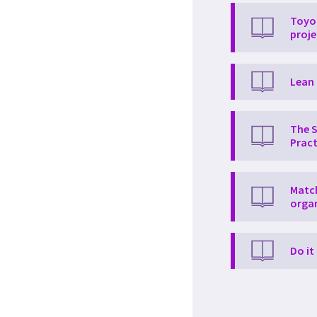
Toyot
proje
Lean 
The S
Pract
Match
orga
Do it