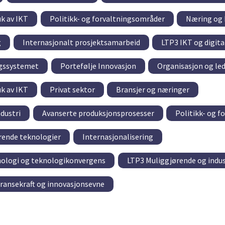
uk av IKT
Politikk- og forvaltningsområder
Næring og 
g
Internasjonalt prosjektsamarbeid
LTP3 IKT og digit
ngssystemet
Portefølje Innovasjon
Organisasjon og le
uk av IKT
Privat sektor
Bransjer og næringer
dustri
Avanserte produksjonsprosesser
Politikk- og 
rende teknologier
Internasjonalisering
nologi og teknologikonvergens
LTP3 Muliggjørende og indus
ransekraft og innovasjonsevne