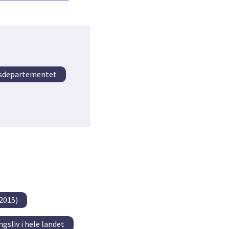
ngsdepartementet
2015)
gsliv i hele landet