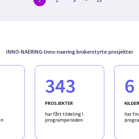
INNO-NAERING-Inno-naering brukerstyrte prosjekter
343
6
PROSJEKTER
KILDE
har fått tildeling i
har fin
en
programperioden
progr