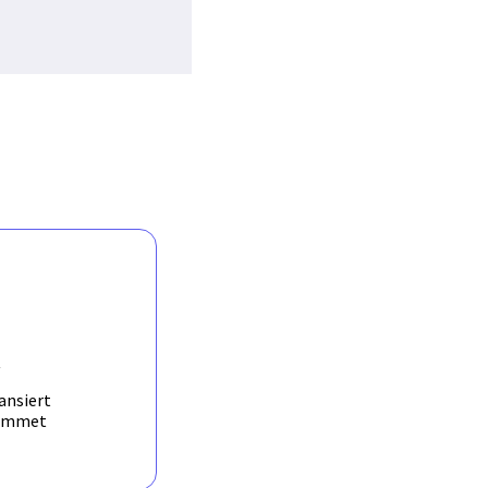
R
ansiert
ammet