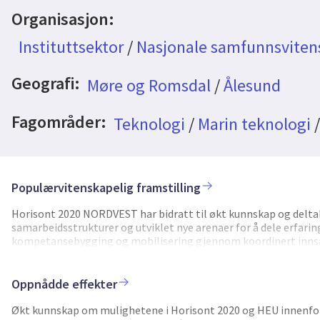
Organisasjon:
Instituttsektor
/
Nasjonale samfunnsvitens
Geografi:
Møre og Romsdal
/
Ålesund
Fagområder:
Teknologi
/
Marin teknologi
Populærvitenskapelig framstilling
Horisont 2020 NORDVEST har bidratt til økt kunnskap og deltak
samarbeidsstrukturer og utviklet nye arenaer for å dele erfaring
kompetansebygging og mobilisering gjennom koordinert innsats
regionale aktører og oppfølging av konkrete prosjektsøknader
globalt rettet næringsliv, særlig innen marin og maritim sekto
verdiskapning knyttet til hav, bioøkonomi og muliggjørende tekn
Oppnådde effekter
samarbeid i regionen, og inkluderte regionens forsknings- og
ulike virkemiddelaktører. H2020 NORDVEST vil gjennom langsi
Økt kunnskap om mulighetene i Horisont 2020 og HEU innenfo