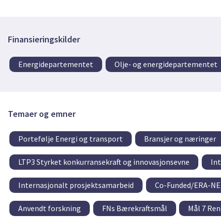
Finansieringskilder
Energidepartementet
Olje- og energidepartementet
Temaer og emner
Portefølje Energi og transport
Bransjer og næringer
LTP3 Styrket konkurransekraft og innovasjonsevne
Int
Internasjonalt prosjektsamarbeid
Co-Funded/ERA-N
Anvendt forskning
FNs Bærekraftsmål
Mål 7 Ren 