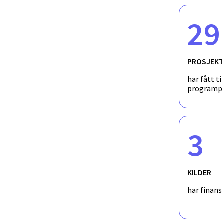
29
PROSJEK
har fått ti
programp
3
KILDER
har finan