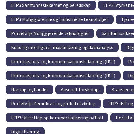
LTP3 Samfunnssikkerhet og beredskap
LTP3 Styrket k
LTP3 Muliggjørende og industrielle teknologier
Tjene
Portefølje Muliggjørende teknologier
Samfunnssikke
Kunstig intelligens, maskinlæring og dataanalyse
Dig
Informasjons- og kommunikasjonsteknologi (IKT)
Pr
Informasjons- og kommunikasjonsteknologi (IKT)
Dig
Næring og handel
Anvendt forskning
Bransjer o
Portefølje Demokrati og global utvikling
LTP3 IKT og 
LTP3 Uttesting og kommersialisering av FoU
Porteføl
Digitalisering