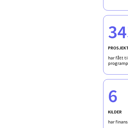
34
PROSJEK
har fått ti
programp
6
KILDER
har finan