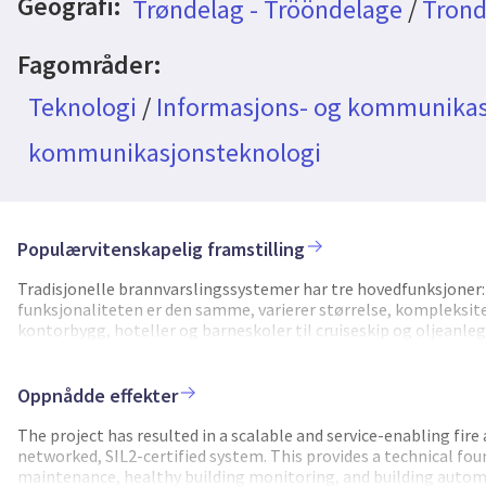
Geografi:
Trøndelag - Trööndelage
/
Trond
Fagområder:
Teknologi
/
Informasjons- og kommunikas
kommunikasjonsteknologi
Populærvitenskapelig framstilling
Tradisjonelle brannvarslingssystemer har tre hovedfunksjoner:
funksjonaliteten er den samme, varierer størrelse, kompleksite
kontorbygg, hoteller og barneskoler til cruiseskip og oljeanleg
dag er å holde tritt med den raske teknologiske utviklingen in
sikkerhetskravene for slike systemer. Gjennom prosjektet ISESA
ny plattform for brannvarsling som kombinerer digitaliserte 
Oppnådde effekter
sette ny standard i bransjen og muliggjøre en rekke nye tjenes
et kontorbygg kombinert med maskinlæring for prediktivt vedl
The project has resulted in a scalable and service-enabling fir
bygningsautomasjon. For å kunne tilby digitaliserte tjenester o
networked, SIL2-certified system. This provides a technical foun
nødvendig å bruke avanserte metoder og utvide forskningsfronte
maintenance, healthy building monitoring, and building automa