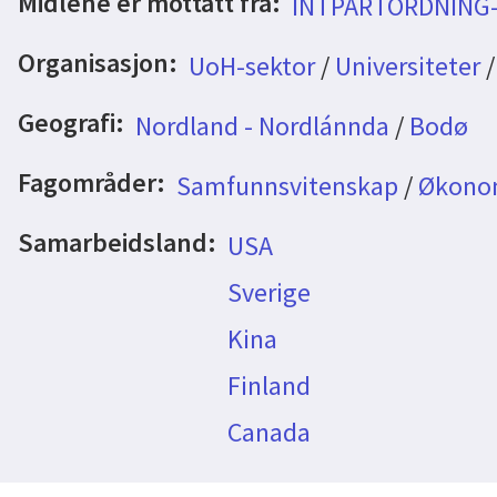
Midlene er mottatt fra:
INTPARTORDNING
Organisasjon:
UoH-sektor
/
Universiteter
Geografi:
Nordland - Nordlánnda
/
Bodø
Fagområder:
Samfunnsvitenskap
/
Økono
Samarbeidsland:
USA
Sverige
Kina
Finland
Canada