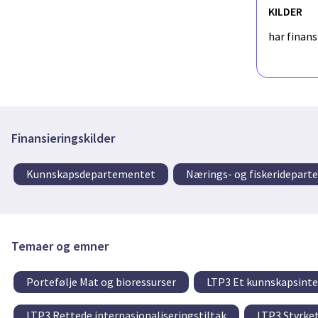
KILDER
har finan
Finansieringskilder
Kunnskapsdepartementet
Nærings- og fiskeridepar
Temaer og emner
Portefølje Mat og bioressurser
LTP3 Et kunnskapsinten
LTP3 Rettede internasjonaliseringstiltak
LTP3 Styrke