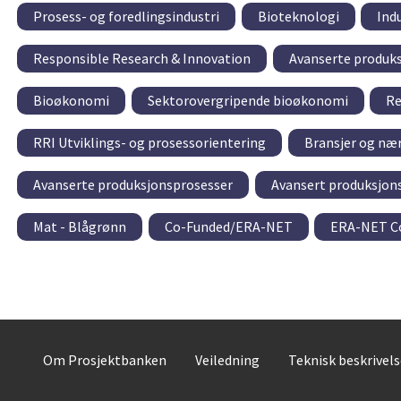
Prosess- og foredlingsindustri
Bioteknologi
Ind
Responsible Research & Innovation
Avanserte produk
Bioøkonomi
Sektorovergripende bioøkonomi
Re
RRI Utviklings- og prosessorientering
Bransjer og næ
Avanserte produksjonsprosesser
Avansert produksjons
Mat - Blågrønn
Co-Funded/ERA-NET
ERA-NET C
Om Prosjektbanken
Veiledning
Teknisk beskrivel