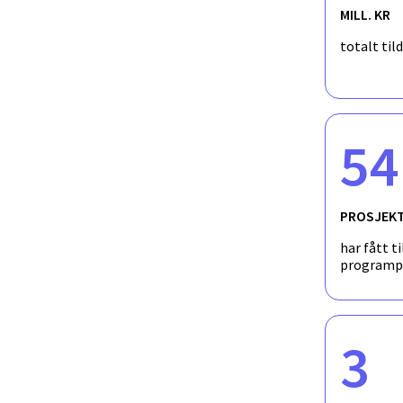
Synthetic Microbial Communities for the Pr
MILL. KR
totalt til
Modeling The Conversion Of Lignocellulose I
54
PROSJEK
har fått ti
programp
3