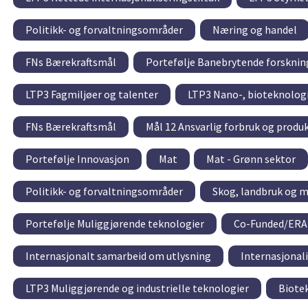
Politikk- og forvaltningsområder
Næring og handel
FNs Bærekraftsmål
Portefølje Banebrytende forsknin
LTP3 Fagmiljøer og talenter
LTP3 Nano-, bioteknolog
FNs Bærekraftsmål
Mål 12 Ansvarlig forbruk og produ
Portefølje Innovasjon
Mat
Mat - Grønn sektor
Politikk- og forvaltningsområder
Skog, landbruk og 
Portefølje Muliggjørende teknologier
Co-Funded/ER
Internasjonalt samarbeid om utlysning
Internasjonal
LTP3 Muliggjørende og industrielle teknologier
Biote