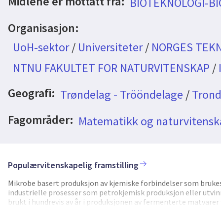
Midlene er mottatt fra:
BIOTEKNOLOGI-B
Organisasjon:
UoH-sektor
/
Universiteter
/
NORGES TEKN
NTNU FAKULTET FOR NATURVITENSKAP
/
Geografi:
Trøndelag - Trööndelage
/
Trond
Fagområder:
Matematikk og naturvitensk
Populærvitenskapelig framstilling
Mikrobe basert produksjon av kjemiske forbindelser som brukes i 
industrielle prosesser som petrokjemisk produksjon eller utvin
brukt i hundrevis av år i produksjonen av fermenterte matvarer 
beste mikroben som kan omdanne et enkelt substrat, som sukker
konseptet et skritt videre, og gjøre det enda mer bærekraftig, 