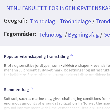
NTNU FAKULTET FOR INGENIØRVITENSKA
Geografi:
Trøndelag - Trööndelage
/
Trond
Fagområder:
Teknologi
/
Bygningsfag
/
Ge
Populærvitenskapelig framstilling
Bløte og sensitive jordtyper, som
kvikkleire
, skaper krevende fo
mer enn 80 prosent av dyrket mark, bosetninger og infrastrukt
for
kvikkleire
. Store infrastrukturprosjekter i disse områdene 
dypstabilisering med kalk og sement er mye brukt på grunn av
og karbonintensiteten i produksjonen, gjør imidlertid at disse 
store infrastrukturprosjekter i Norge og internasjonalt – ofte 
Sammendrag
alternativ, effektiv og bærekraftig teknologi for grunnforbed
industriskala vurderinger av livsløpspåvirkning. Gjennom omfa
Soft soil, such as marine clay, gives challenging conditions for
egenskaper på grunnleggende nivå betydelig forbedret, noe som 
enormous amounts of ground stabilization. In Norway the major c
mesoskala er det utviklet og testet alternative bindersystemer
ground improvement with lime-cement stabilization using dee