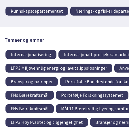
Kunnskapsdepartementet
Nærings- og fiskeridepar
Temaer og emner
Internasjonalisering
Internasjonalt prosjektsamarbei
LTP3 Miljøvennlig energi og lavutslippsløsninger
Anve
Bransjer og næringer
Portefølje Banebrytende forskn
FNs Bærekraftsmål
Portefølje Forskningssystemet
FNs Bærekraftsmål
Mål 11 Bærekraftig byer og samfu
LTP3 Høy kvalitet og tilgjengelighet
Bransjer og næri