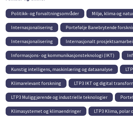
Politikk- og forvaltningsområder
Miljø, klima og natu
Internasjonalisering
Portefølje Banebrytende forskni
Internasjonalisering
Internasjonalt prosjektsamarbei
Informasjons- og kommunikasjonsteknologi (IKT)
In
Kunstig intelligens, maskinlæring og dataanalyse
LTP
Klimarelevant forskning
LTP3 IKT og digital transfo
LTP3 Muliggjørende og industrielle teknologier
Portef
Klimasystemet og klimaendringer
LTP3 Klima, polar 