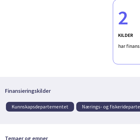
2
KILDER
har finan
Finansieringskilder
Kunnskapsdepartementet
Nærings- og fiskeridepar
Temaer og emner