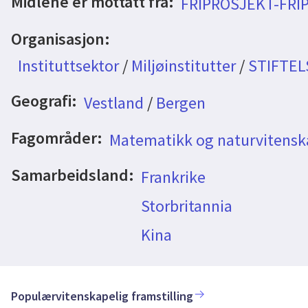
Midlene er mottatt fra:
FRIPROSJEKT-FRI
Organisasjon:
Instituttsektor
/
Miljøinstitutter
/
STIFTEL
Geografi:
Vestland
/
Bergen
Fagområder:
Matematikk og naturvitensk
Samarbeidsland:
Frankrike
Storbritannia
Kina
Populærvitenskapelig framstilling