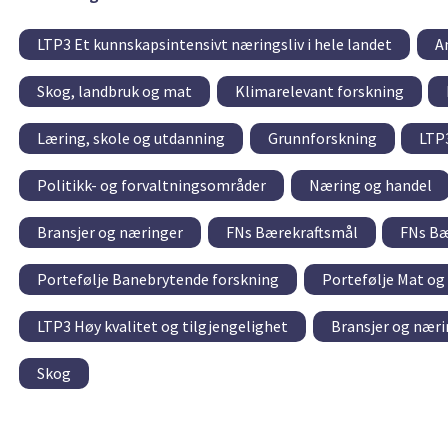
LTP3 Et kunnskapsintensivt næringsliv i hele landet
A
Skog, landbruk og mat
Klimarelevant forskning
Læring, skole og utdanning
Grunnforskning
LTP3
Politikk- og forvaltningsområder
Næring og handel
Bransjer og næringer
FNs Bærekraftsmål
FNs Bæ
Portefølje Banebrytende forskning
Portefølje Mat og
LTP3 Høy kvalitet og tilgjengelighet
Bransjer og næri
Skog