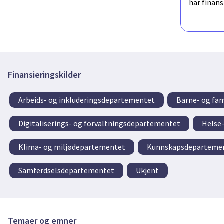
har finan
Finansieringskilder
Arbeids- og inkluderingsdepartementet
Barne- og fa
Digitaliserings- og forvaltningsdepartementet
Helse
Klima- og miljødepartementet
Kunnskapsdeparteme
Samferdselsdepartementet
Ukjent
Temaer og emner