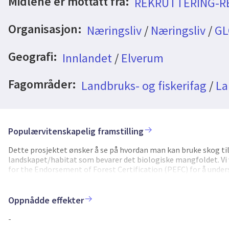
Midlene er mottatt fra:
REKRUTTERING-R
Organisasjon:
Næringsliv
/
Næringsliv
/
GL
Geografi:
Innlandet
/
Elverum
Fagområder:
Landbruks- og fiskerifag
/
La
Populærvitenskapelig framstilling
Dette prosjektet ønsker å se på hvordan man kan bruke skog t
landskapet/habitat som bevarer det biologiske mangfoldet. Vi
for the Endorsement of Forest Certification (PEFC) for å under
forvaltningspraksis, og om nødvendig gi råd for forbedring av r
bærekraftig utvikling og skiftet mot en sirkulær økonomi i Norg
2021)). Økt fokus på bioøkonomi og skogbruk er ikke uten konflik
Oppnådde effekter
bevare biologisk mangfold og økosystemer i overgangen til en g
bestand-nivået i analyser av miljøhensyn og bærekraft i skogfor
-
årsaker til forvaltningstiltak og handlinger vil bidra til med å a