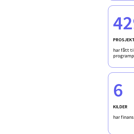
42
PROSJEK
har fått ti
programp
6
KILDER
har finan