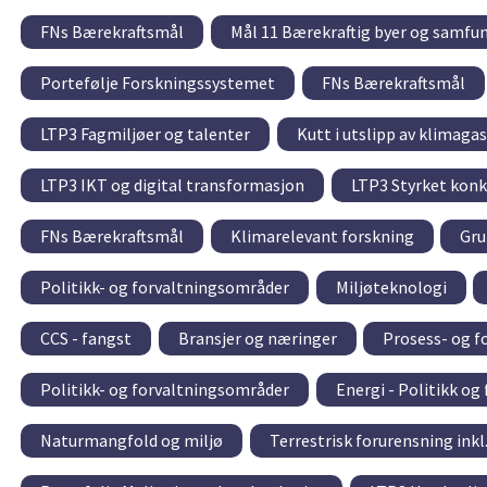
FNs Bærekraftsmål
Mål 11 Bærekraftig byer og samfu
Portefølje Forskningssystemet
FNs Bærekraftsmål
LTP3 Fagmiljøer og talenter
Kutt i utslipp av klimaga
LTP3 IKT og digital transformasjon
LTP3 Styrket konk
FNs Bærekraftsmål
Klimarelevant forskning
Gru
Politikk- og forvaltningsområder
Miljøteknologi
CCS - fangst
Bransjer og næringer
Prosess- og f
Politikk- og forvaltningsområder
Energi - Politikk og
Naturmangfold og miljø
Terrestrisk forurensning inkl.