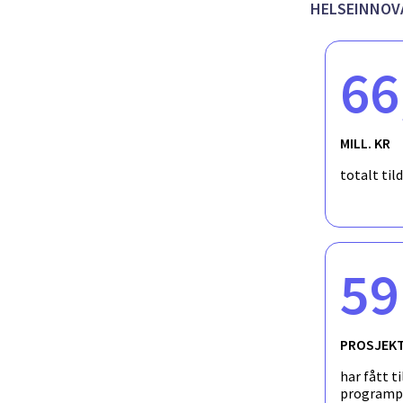
forprosjektet ønsker vi å undersøke potensialet for og hvilke r
HELSEINNOVA
Løsningen skal hjelpe befolkningen med vurdering av akutte og
«alvorlighetskalkulator». Den skal gi dem tilgang til tilpasse
det beste alternativet. Den bør også gi dem veiledning i hva de s
66
på det de lurte på. Faglig vil løsningen bygge på eksisterende b
nødmeldetjenesten. Løsningen vil kunne gjøre helsetjeneste
belastning på helsetjenestene av tilstander som befolkningen k
MILL. KR
totalt til
59
PROSJEK
har fått ti
programp