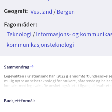
Geografi:
Vestland
/
Bergen
Fagområder:
Teknologi
/
Informasjons- og kommunikas
kommunikasjonsteknologi
Sammendrag
Legevakten i Kristiansand har i 2022 gjennomført undersøkelse
mulig nytte av helseteknologi for brukere, pårørende og helsepe
kontakt med legevakt. De ønsket også lett tilgang til kvalitets
flere raskt og med mindre bruk av personalressurser. Norske le
ressurser og problemer med å besvare alle telefonhenvendelsene 
råd som eneste tiltak. Hvis noen av disse henvendelsene kunne bl
Budsjettformål:
ressurser for pasientene og helsevesenet, og frigjort kapasite
løsning vil kunne bygges ut og bli relevant for fastlegekontor