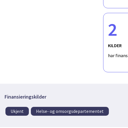
2
KILDER
har finan
Finansieringskilder
Ukjent
Helse- og omsorgsdepartementet