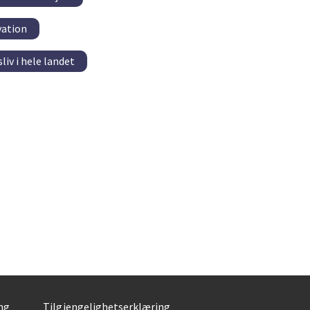
vation
iv i hele landet
ng
Tilgjengelighetserklæring