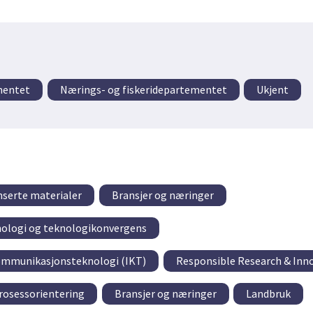
mentet
Nærings- og fiskeridepartementet
Ukjent
serte materialer
Bransjer og næringer
nologi og teknologikonvergens
ommunikasjonsteknologi (IKT)
Responsible Research & Inn
prosessorientering
Bransjer og næringer
Landbruk