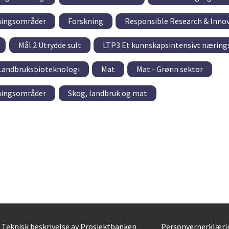
tningsområder
Forskning
Responsible Research & Inno
Mål 2 Utrydde sult
LTP3 Et kunnskapsintensivt næringsl
Landbruksbioteknologi
Mat
Mat - Grønn sektor
tningsområder
Skog, landbruk og mat
Teknisk beskrivelse av Prosjektbanken
Personvernerklæri