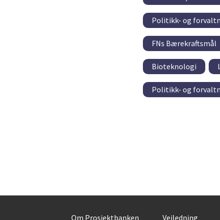
Politikk- og forval
FNs Bærekraftsmål
Bioteknologi
Politikk- og forval
Om Prosjektbanken
Veiledning