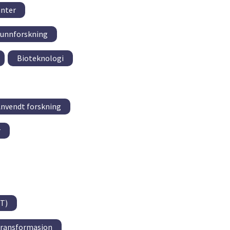
anter
unnforskning
Bioteknologi
nvendt forskning
r
T)
 transformasjon