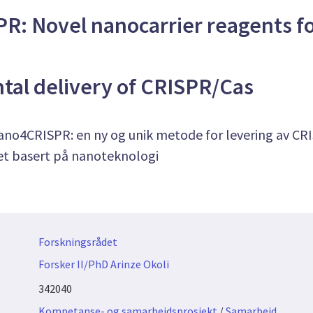
: Novel nanocarrier reagents f
al delivery of CRISPR/Cas
no4CRISPR: en ny og unik metode for levering av CR
et basert på nanoteknologi
Forskningsrådet
Forsker II/PhD Arinze Okoli
342040
Kompetanse- og samarbeidsprosjekt
/
Samarbeid