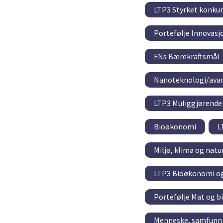
LTP3 Styrket konkur
Portefølje Innovasj
FNs Bærekraftsmål
Nanoteknologi/avan
LTP3 Muliggjørende 
Bioøkonomi
L
Miljø, klima og natu
LTP3 Bioøkonomi og
Portefølje Mat og b
Menneske, samfunn 