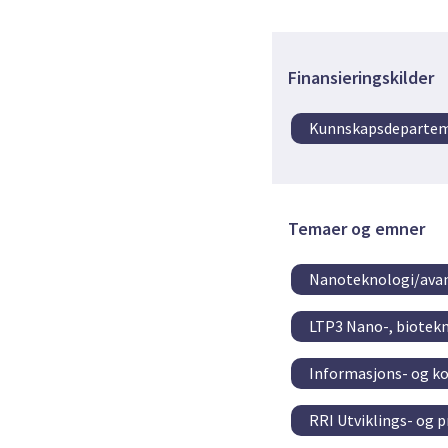
Finansieringskilder
Kunnskapsdeparte
Temaer og emner
Nanoteknologi/avan
LTP3 Nano-, biotek
Informasjons- og k
RRI Utviklings- og 