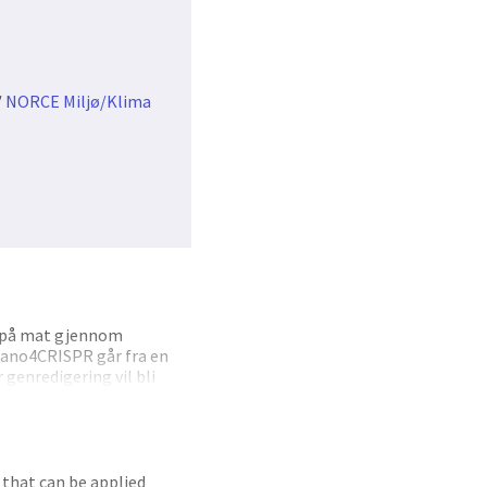
/
NORCE Miljø/Klima
s på mat gjennom
Nano4CRISPR går fra en
genredigering vil bli
vikle, teste og
uk til fremtidig
knologi og er derfor
anoCRISPR-konjugater
Målrettet design av
that can be applied