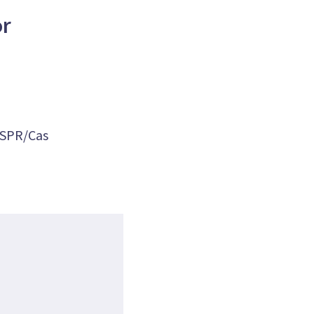
or
ISPR/Cas