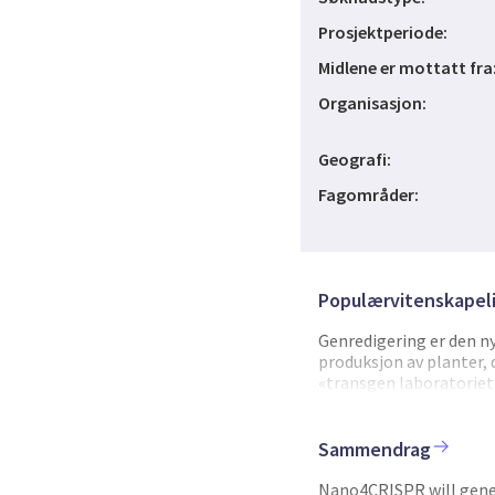
Prosjektperiode:
Midlene er mottatt fra
Organisasjon:
Geografi:
Fagområder:
Populærvitenskapeli
Genredigering er den 
produksjon av planter
«transgen laboratoriet
anvendt direkte i åkere
risikovurdere en innova
genredigering av plant
Sammendrag
velegnet til bruk i de
og representerer en si
Nano4CRISPR will gener