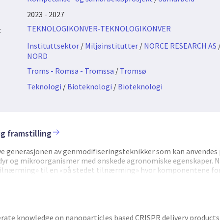
2023 - 2027
TEKNOLOGIKONVER-TEKNOLOGIKONVER
:
Instituttsektor
/
Miljøinstitutter
/
NORCE RESEARCH AS
NORD
Troms - Romsa - Tromssa
/
Tromsø
Teknologi
/
Bioteknologi
/
Bioteknologi
g framstilling
nye generasjonen av genmodifiseringsteknikker som kan anvende
, dyr og mikroorganismer med ønskede agronomiske egenskaper. 
ilnærming» til en «på stedet tilnærming» hvor komponentene for 
n for å modifisere planter. Hovedformålet til Nano4CRISPR er å ut
tiv plattform der nanopartikler-CRISPR-konjugater utvikles for br
er. Denne plattformen er unik i sin kombinasjon av nano- og gente
n banebrytende teknologien som skal benyttes for transport av n
gnifikant fordel over de eksisterende metodene for genteknologi. 
ate knowledge on nanoparticles based CRISPR delivery products 