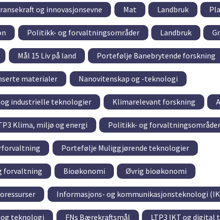
ransekraft og innovasjonsevne
Mat
Landbruk
Pl
on
Politikk- og forvaltningsområder
Landbruk
Gr
Mål 15 Liv på land
Portefølje Banebrytende forskning
serte materialer
Nanovitenskap og -teknologi
og industrielle teknologier
Klimarelevant forskning
A
TP3 Klima, miljø og energi
Politikk- og forvaltningsområde
rforvaltning
Portefølje Muliggjørende teknologier
 forvaltning
Bioøkonomi
Øvrig bioøkonomi
ioressurser
Informasjons- og kommunikasjonsteknologi (IK
og teknologi
FNs Bærekraftsmål
LTP3 IKT og digital