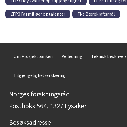
LTP3 Høy kvalitet og tilgjengelighet
LTP3 Tillit og fe
LTP3 Fagmiljøer og talenter
FNs Bærekraftsmål
Om Prosjektbanken
Veiledning
Teknisk beskrivel
Tilgjengelighetserklæring
Norges forskningsråd
Postboks 564, 1327 Lysaker
Besøksadresse