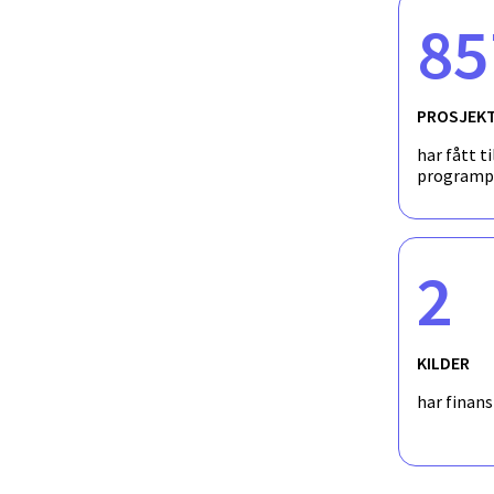
85
PROSJEK
har fått ti
programp
2
KILDER
har finan