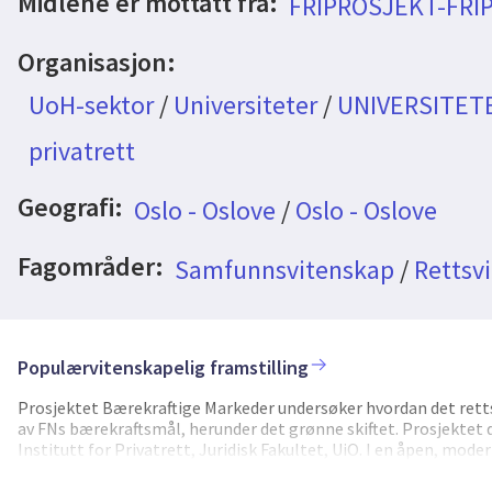
Midlene er mottatt fra:
FRIPROSJEKT-FRI
Organisasjon:
UoH-sektor
/
Universiteter
/
UNIVERSITETE
privatrett
Geografi:
Oslo - Oslove
/
Oslo - Oslove
Fagområder:
Samfunnsvitenskap
/
Rettsv
Populærvitenskapelig framstilling
Prosjektet Bærekraftige Markeder undersøker hvordan det retts
av FNs bærekraftsmål, herunder det grønne skiftet. Prosjektet 
Institutt for Privatrett, Juridisk Fakultet, UiO. I en åpen, mo
markedet å bringe frem ny og innovativ teknologi. Prosjektet
- eller kan fremme - utvikling av bærekraftig teknologi og mark