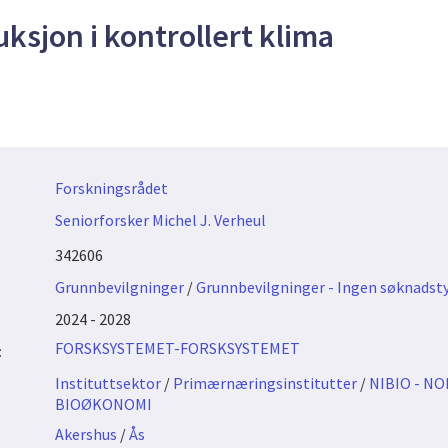
ksjon i kontrollert klima
Forskningsrådet
Seniorforsker Michel J. Verheul
342606
Grunnbevilgninger
/
Grunnbevilgninger - Ingen søknadst
2024 - 2028
FORSKSYSTEMET-FORSKSYSTEMET
:
Instituttsektor
/
Primærnæringsinstitutter
/
NIBIO - N
BIOØKONOMI
Akershus
/
Ås