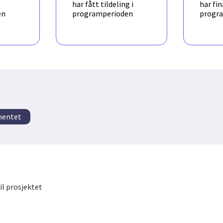
har fått tildeling i
har fin
orge.
en
programperioden
progr
mentet
il prosjektet