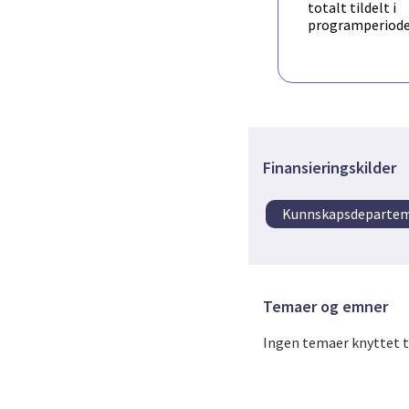
totalt tildelt i
veksthusproduksjon i N
programperiod
Finansieringskilder
Kunnskapsdeparte
Temaer og emner
Ingen temaer knyttet t