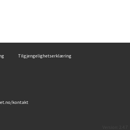
ng
Tilgjengelighetserklæring
det.no/kontakt
Version: 2.4.7