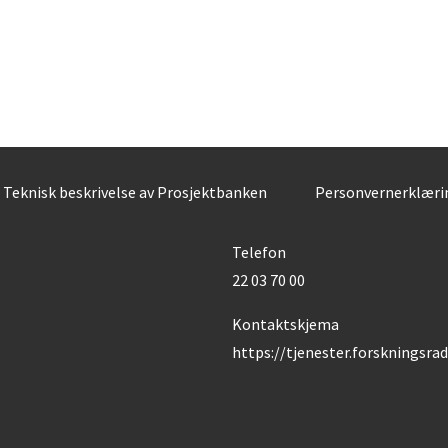
Teknisk beskrivelse av Prosjektbanken
Personvernerklæri
Telefon
22 03 70 00
Kontaktskjema
https://tjenester.forskningsra